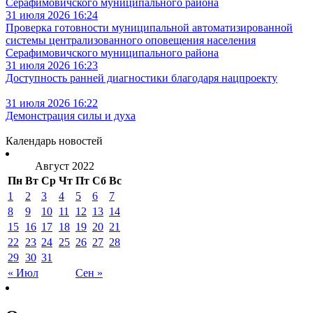
Серафимовичского муниципального района
31 июля 2026 16:24
Проверка готовности муниципальной автоматизированной
системы централизованного оповещения населения
Серафимовичского муниципального района
31 июля 2026 16:23
Доступность ранней диагностики благодаря нацпроекту
31 июля 2026 16:22
Демонстрация силы и духа
Календарь новостей
Август 2022
Пн
Вт
Ср
Чт
Пт
Сб
Вс
1
2
3
4
5
6
7
8
9
10
11
12
13
14
15
16
17
18
19
20
21
22
23
24
25
26
27
28
29
30
31
« Июл
Сен »