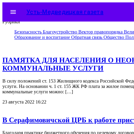
menu
Усть-Медведицкая газета
Рубрики
Безопасность
Благоустройство
Вектор правопорядка
Вели
Образование и воспитание
Обратная связь
Общество
Пол
ПАМЯТКА ДЛЯ НАСЕЛЕНИЯ О НЕ
КОММУНАЛЬНЫЕ УСЛУГИ
В силу положений ст. 153 Жилищного кодекса Российской Фед
услуги. На основании ч. 1 ст. 155 ЖК РФ плата за жилое пом
коммунальные услуги можно: […]
23 августа 2022 16:22
В Серафимовичской ЦРБ к работе при
Благодаря практике бюджетного обучения по целевому догово