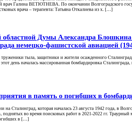
ый врач Галина ВЕТЮТНЕВА. По окончании Волгоградского госу
ковых врача – терапевта: Татьяна Откалиева из х. […]
й областной Думы Александра Блошкина
рада немецко-фашистской авиацией (194
 труженики тыла, защитники и жители осажденного Сталинграда
В этот день началась массированная бомбардировка Сталинграда,
оприятия в память о погибших в бомбард
и на Сталинград, которая началась 23 августа 1942 года, в Вол
, поднятых во время поисковых работ в 2021-2022 гг. Траурны
огибших в […]