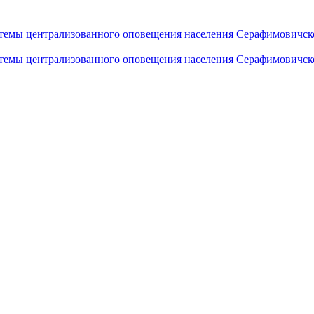
темы централизованного оповещения населения Серафимовичск
темы централизованного оповещения населения Серафимовичск