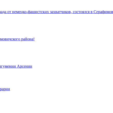
да от немецко-фашистских захватчиков, состоялся в Серафимов
имовичского района!
 игумении Арсении
грарии