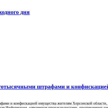
ходного дня
оготысячными штрафами и конфискацие
ами и конфискацией имущества жителям Херсонской области, н
деле Информация, озвученная пропагандистами, противоречит з