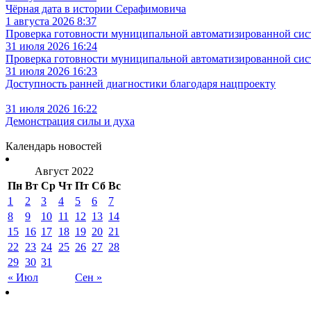
Чёрная дата в истории Серафимовича
1 августа 2026 8:37
Проверка готовности муниципальной автоматизированной сис
31 июля 2026 16:24
Проверка готовности муниципальной автоматизированной сис
31 июля 2026 16:23
Доступность ранней диагностики благодаря нацпроекту
31 июля 2026 16:22
Демонстрация силы и духа
Календарь новостей
Август 2022
Пн
Вт
Ср
Чт
Пт
Сб
Вс
1
2
3
4
5
6
7
8
9
10
11
12
13
14
15
16
17
18
19
20
21
22
23
24
25
26
27
28
29
30
31
« Июл
Сен »