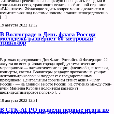
Анжелика Гребенникова напрямую пообщалась с людьми в
социальных сетях, трансляция велась на её личной странице
«ВКонтакте». Желающие задать вопрос могли сделать это в
комментариях под постом-анонсом, а также непосредственно
[…]
19 августа 2022 12:32
В Волгограде в День флага России
молодежь развернет 60-метровый
триколор
В рамках празднования Дня Флага Российской Федерации 22
августа во всех районах города пройдут тематические
мероприятия — патриотические акции, флешмобы, выставки,
концерты, квесты. Волонтеры раздадут прохожим на улицах
ленточки-триколоры и поздравят с государственным
праздником. Центральным событием станет акция «Флаг
России» — на главной высоте России, на ступенях между стен-
руин Мамаева Кургана волонтеры развернут
шестидесятиметровое полотно […]
19 августа 2022 12:31
В СТК-АГРО подвели первые итоги по
организации эталонного участка в