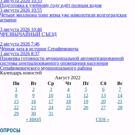
3 августа 2026 10:55
Подготовка к учебному году идёт полным ходом
3 августа 2026 10:55
Четыре миллиона тонн зерна уже намолотили волгоградские
аграрии
3 августа 2026 10:46
ЧРЕЗВЫЧАЙНЫЙ СЪЕЗД
2 августа 2026 7:46
Чёрная дата в истории Серафимовича
1 августа 2026 8:37
Проверка готовности муниципальной автоматизированной
системы централизованного оповещения населения
Серафимовичского муниципального района
Календарь новостей
Август 2022
Пн
Вт
Ср
Чт
Пт
Сб
Вс
1
2
3
4
5
6
7
8
9
10
11
12
13
14
15
16
17
18
19
20
21
22
23
24
25
26
27
28
29
30
31
« ИЮЛ
СЕН »
ОПРОСЫ