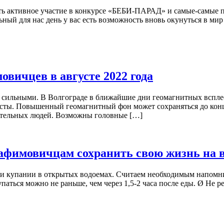
ь активное участие в конкурсе «БЕБИ-ПАРАД» и самые-самые п
ый для нас день у вас есть возможность вновь окунуться в мир 
вичцев в августе 2022 года
е сильными. В Волгограде в ближайшие дни геомагнитных вспл
алисты. Повышенный геомагнитный фон может сохраняться до ко
вительных людей. Возможны головные […]
афимовичцам сохранить свою жизнь на 
ри купании в открытых водоемах. Считаем необходимым напомни
аться можно не раньше, чем через 1,5­-2 часа после еды. Ø Не 