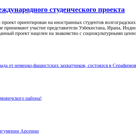
еждународного студенческого проекта
роект ориентирован на иностранных студентов волгоградских
ле принимают участие представители Узбекистана, Ирана, Инди
данный проект нацелен на знакомство с социокультурными ценно
да от немецко-фашистских захватчиков, состоялся в Серафимов
имовичского района!
 игумении Арсении