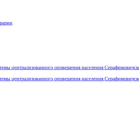
грарии
темы централизованного оповещения населения Серафимовичск
темы централизованного оповещения населения Серафимовичск