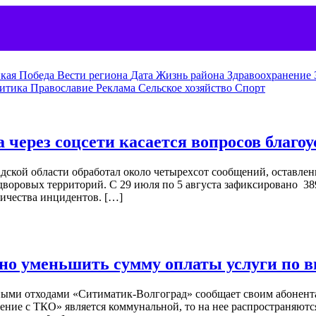
кая Победа
Вести региона
Дата
Жизнь района
Здравоохранение
итика
Православие
Реклама
Сельское хозяйство
Спорт
через соцсети касается вопросов благоу
дской области обработал около четырехсот сообщений, оставле
дворовых территорий. С 29 июля по 5 августа зафиксировано 38
личества инцидентов. […]
о уменьшить сумму оплаты услуги по в
ыми отходами «Ситиматик-Волгоград» сообщает своим абонента
щение с ТКО» является коммунальной, то на нее распространяютс