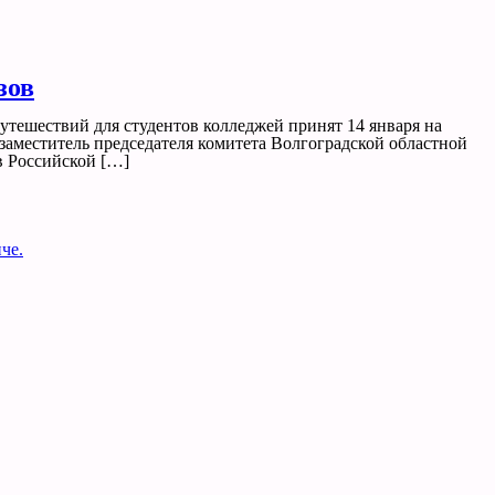
зов
тешествий для студентов колледжей принят 14 января на
аместитель председателя комитета Волгоградской областной
в Российской […]
че.