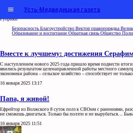
menu
Усть-Медведицкая газета
Рубрики
Безопасность
Благоустройство
Вектор правопорядка
Велик
Образование и воспитание
Обратная связь
Общество
Поли
Вместе к лучшему: достижения Серафимо
С наступлением нового 2025 года пришло время подвести итоги
явились результатом целенаправленной работы местного сам
экономики района – сельское хозяйство – способствует не тольк
16 января 2025 13:17
Папа, я живой!
Ефрейтор из Волжского 8 суток полз к СВОим с ранениями, разо
не сможешь двигаться. Только бы ползти и не вырубаться… Быва
16 января 2025 11:51