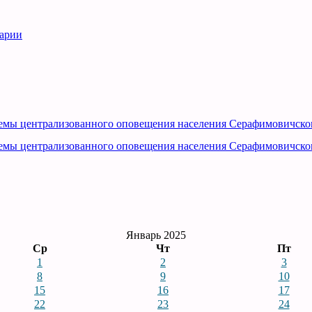
рарии
емы централизованного оповещения населения Серафимовичско
емы централизованного оповещения населения Серафимовичско
Январь 2025
Ср
Чт
Пт
1
2
3
8
9
10
15
16
17
22
23
24