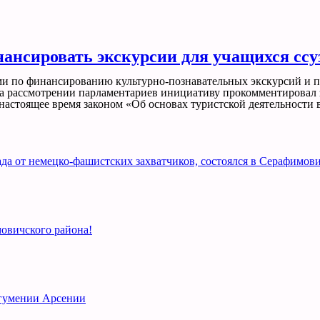
нансировать экскурсии для учащихся ссу
и по финансированию культурно-познавательных экскурсий и пу
а рассмотрении парламентариев инициативу прокомментировал з
настоящее время законом «Об основах туристской деятельности 
а от немецко-фашистских захватчиков, состоялся в Серафимови
овичского района!
игумении Арсении