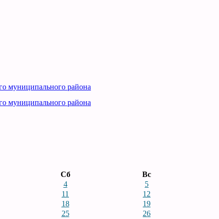
го муниципального района
го муниципального района
Сб
Вс
4
5
11
12
18
19
25
26