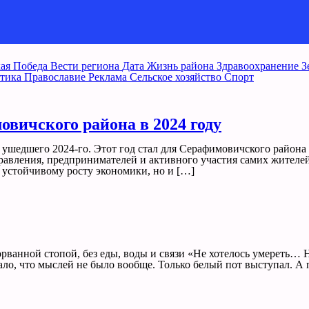
ая Победа
Вести региона
Дата
Жизнь района
Здравоохранение
З
тика
Православие
Реклама
Сельское хозяйство
Спорт
вичского района в 2024 году
 ушедшего 2024-го. Этот год стал для Серафимовичского район
оуправления, предпринимателей и активного участия самих ж
о устойчивому росту экономики, но и […]
рванной стопой, без еды, воды и связи «Не хотелось умереть… 
ло, что мыслей не было вообще. Только белый пот выступал. А п