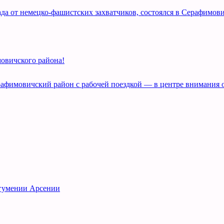
а от немецко-фашистских захватчиков, состоялся в Серафимови
овичского района!
рафимовичский район с рабочей поездкой — в центре внимания 
игумении Арсении