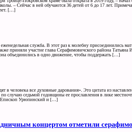
и Троице-Покровском храме была открыта в 2019 году, – начал
олы. – Сейчас в ней обучаются 36 детей от 6 до 17 лет. Примеч
лет. […]
енедельная служба. В этот раз к молебну присоединились мате
акже приняли участие глава Серафимовичского района Татьяна 
она объединились в одно движение, чтобы поддержать […]
дят в человека все духовные дарования». Это цитата из наставл
я по случаю седьмой годовщины ее прославления в лике местноч
 Епископ Урюпинский и […]
аздничным концертом отметили серафим