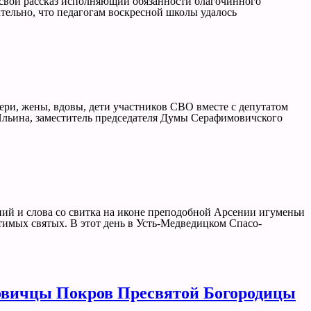
 свой рассказ исполняющий обязанности благочинного
ательно, что педагогам воскресной школы удалось
ри, жены, вдовы, дети участников СВО вместе с депутатом
Ильина, заместитель председателя Думы Серафимовичского
ений и слова со свитка на иконе преподобной Арсении игуменьи
тимых святых. В этот день в Усть-Медведицком Спасо-
овичцы Покров Пресвятой Богородицы