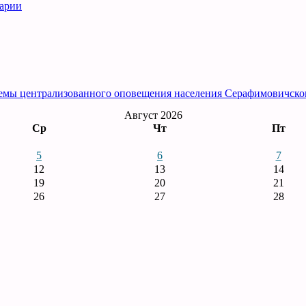
рарии
емы централизованного оповещения населения Серафимовичско
Август 2026
Ср
Чт
Пт
5
6
7
12
13
14
19
20
21
26
27
28