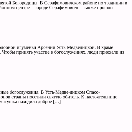
святой Богородицы. В Серафимовичском районе по традиции в
айонном центре – городе Серафимовиче – также прошли
подобной игуменьи Арсении Усть-Медведицкой. В храме
. Чтобы принять участие в богослужениях, люди приехали из
чные богослужения. В Усть-Медве-дицком Спасо-
нов страны посетили святую обитель. К настоятельнице
 матушка находила доброе […]