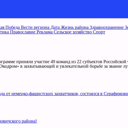
ая Победа
Вести региона
Дата
Жизнь района
Здравоохранение
З
тика
Православие
Реклама
Сельское хозяйство
Спорт
грамме приняли участие 49 команд из 22 субъектов Российской
 «Экодром» в захватывающей и увлекательной борьбе за звание 
а от немецко-фашистских захватчиков, состоялся в Серафимови
овичского района!