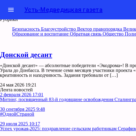
menu
Усть-Медведицкая газета
Рубрики
Безопасность
Благоустройство
Вектор правопорядка
Велик
Образование и воспитание
Обратная связь
Общество
Поли
Донской десант
«Донской десант» — абсолютные победители «Экодрома»! В про
Урала до Донбасса. В течение семи месяцев участники проекта
креативность и находчивость. Задания требовали от […]
24 мая 2026 19:21
Лента новостей
2 февраля 2026 17:01
Митинг, посвященный 83-й годовщине освобождения Сталинград
30 сентября 2025 9:48
#ОднойСтраной
29 июля 2025 10:17
Успех урожая-2025: поздравление сельским работникам Серафим