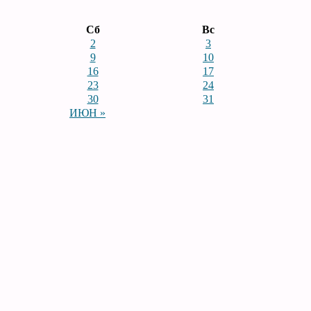
Сб
Вс
2
3
9
10
16
17
23
24
30
31
ИЮН »