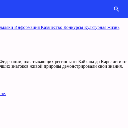
search
емляки
Информация
Казачество
Конкурcы
Культурная жизнь
 Федерации, охватывающих регионы от Байкала до Карелии и от
лучших знатоков живой природы демонстрировали свои знания,
че.