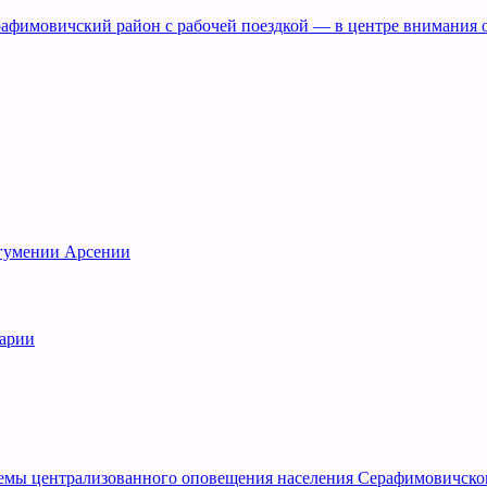
рафимовичский район с рабочей поездкой — в центре внимания 
игумении Арсении
рарии
емы централизованного оповещения населения Серафимовичско