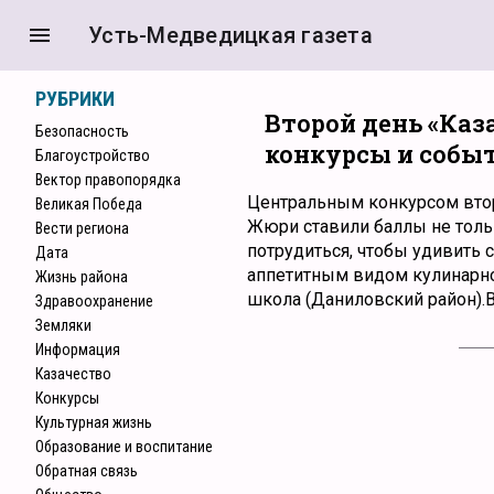
menu
Усть-Медведицкая газета
РУБРИКИ
Второй день «Ка
Безопасность
конкурсы и собы
Благоустройство
Вектор правопорядка
Центральным конкурсом втор
Великая Победа
Жюри ставили баллы не тольк
Вести региона
потрудиться, чтобы удивить 
Дата
аппетитным видом кулинарно
Жизнь района
школа (Даниловский район).В
Здравоохранение
Земляки
Информация
Казачество
Конкурcы
Культурная жизнь
Образование и воспитание
Обратная связь