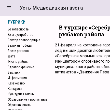
menu
Усть-Медведицкая газета
РУБРИКИ
В турнире «Сере
Безопасность
рыбаков района
Благоустройство
Вектор правопорядка
21 февраля на котловане го
Великая Победа
лед вышли десятки любителе
Вести региона
«Серебряная мормышка», орг
Дата
Инициатором спортивного п
Жизнь района
муниципального района, объе
Здравоохранение
активистов «Движения Первы
Земляки
Информация
Казачество
Конкурcы
Культурная жизнь
Образование и воспитание
Обратная связь