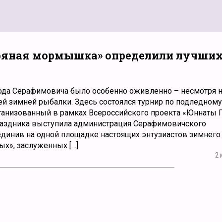
бряная мормышка» определили лучши
рода Серафимовича было особенно оживленно – несмотря н
й зимней рыбалки. Здесь состоялся турнир по подледному
анизованный в рамках Всероссийского проекта «Юннаты 
раздника выступила администрация Серафимовичского
динив на одной площадке настоящих энтузиастов зимнего 
х», заслуженных […]
2 