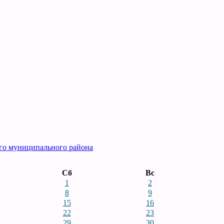
го муниципального района
Сб
Вс
1
2
8
9
15
16
22
23
29
30