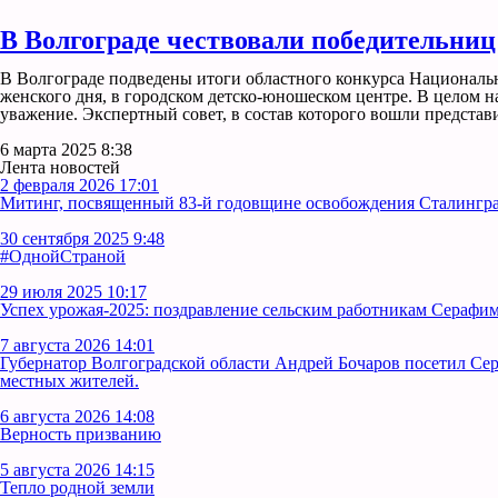
В Волгограде чествовали победительни
В Волгограде подведены итоги областного конкурса Националь
женского дня, в городском детско-юношеском центре. В целом н
уважение. Экспертный совет, в состав которого вошли предста
6 марта 2025 8:38
Лента новостей
2 февраля 2026 17:01
Митинг, посвященный 83-й годовщине освобождения Сталинград
30 сентября 2025 9:48
#ОднойСтраной
29 июля 2025 10:17
Успех урожая-2025: поздравление сельским работникам Серафим
7 августа 2026 14:01
Губернатор Волгоградской области Андрей Бочаров посетил Се
местных жителей.
6 августа 2026 14:08
Верность призванию
5 августа 2026 14:15
Тепло родной земли