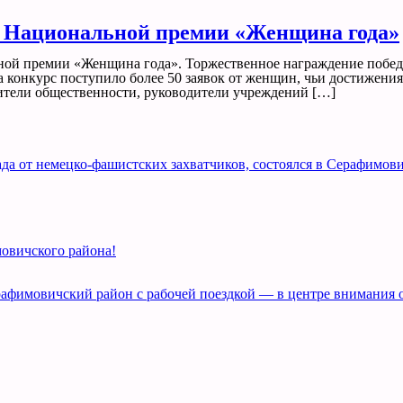
ц Национальной премии «Женщина года»
ной премии «Женщина года». Торжественное награждение побед
а конкурс поступило более 50 заявок от женщин, чьи достижени
вители общественности, руководители учреждений […]
а от немецко-фашистских захватчиков, состоялся в Серафимови
овичского района!
рафимовичский район с рабочей поездкой — в центре внимания 