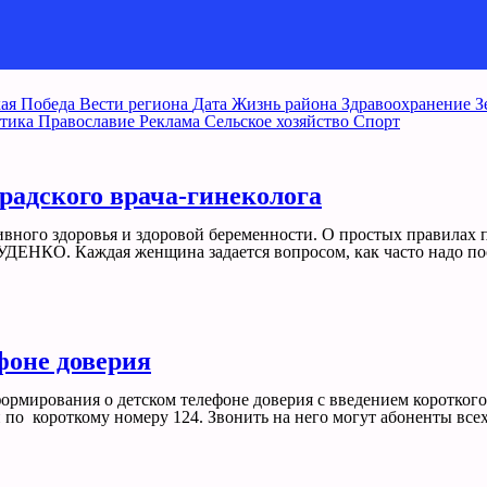
ая Победа
Вести региона
Дата
Жизнь района
Здравоохранение
З
тика
Православие
Реклама
Сельское хозяйство
Спорт
градского врача-гинеколога
ивного здоровья и здоровой беременности. О простых правилах 
ДЕНКО. Каждая женщина задается вопросом, как часто надо пос
фоне доверия
ормирования о детском телефоне доверия с введением короткого
и по короткому номеру 124. Звонить на него могут абоненты вс