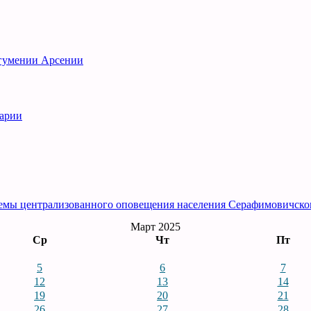
игумении Арсении
рарии
емы централизованного оповещения населения Серафимовичско
Март 2025
Ср
Чт
Пт
5
6
7
12
13
14
19
20
21
26
27
28