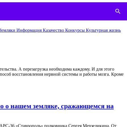
search
Земляки
Информация
Казачество
Конкурcы
Культурная жизнь
тельства. А перезагрузка необходима каждому. И для этого
пособ восстановления нервной системы и работы мозга. Кроме
о о нашем земляке, сражающемся на
 БАРС-36 «Ставрополь» полковника Сергея Мерзеликина. От