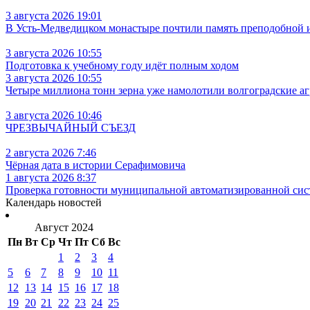
3 августа 2026 19:01
В Усть‑Медведицком монастыре почтили память преподобной
3 августа 2026 10:55
Подготовка к учебному году идёт полным ходом
3 августа 2026 10:55
Четыре миллиона тонн зерна уже намолотили волгоградские а
3 августа 2026 10:46
ЧРЕЗВЫЧАЙНЫЙ СЪЕЗД
2 августа 2026 7:46
Чёрная дата в истории Серафимовича
1 августа 2026 8:37
Проверка готовности муниципальной автоматизированной сис
Календарь новостей
Август 2024
Пн
Вт
Ср
Чт
Пт
Сб
Вс
1
2
3
4
5
6
7
8
9
10
11
12
13
14
15
16
17
18
19
20
21
22
23
24
25