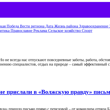
кая Победа
Вести региона
Дата
Жизнь района
Здравоохранение
итика
Православие
Реклама
Сельское хозяйство
Спорт
о не всегда нас отпускают повседневные заботы, работа, обстоя
мнению специалистов, отдых на природе – самый эффективный с
не прислали в «Волжскую правду» письм
авда» пришло письмо прямо с передовой – от командира отряда