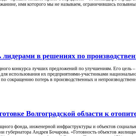
лжанине, имя которого мы не называем, ограничившись позывны
ь лидерами в решениях по производстве
дного конкурса лучших предложений по улучшениям. Его цель 
 для использования их предприятиями-участниками национально
 по сокращению потерь в производственных и непроизводствен
готовке Волгоградской области к отопит
ного фонда, инженерной инфраструктуры и объектов социально
ии губернатора Андрея Бочарова. «Готовность объектов жилищн