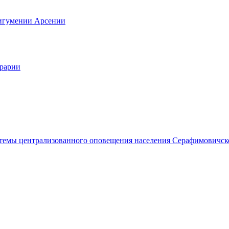
 игумении Арсении
грарии
темы централизованного оповещения населения Серафимовичск