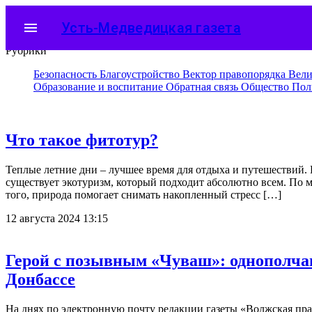
menu
Усть-Медведицкая газета
Рубрики
Безопасность
Благоустройство
Вектор правопорядка
Вели
Образование и воспитание
Обратная связь
Общество
Пол
Что такое фитотур?
Теплые летние дни – лучшее время для отдыха и путешествий. Н
существует экотуризм, который подходит абсолютно всем. По 
того, природа помогает снимать накопленный стресс […]
12 августа 2024 13:15
Герой с позывным «Чуваш»: однополча
Донбассе
На днях по электронную почту редакции газеты «Волжская пр