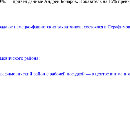
 60%, — привел данные Андрей Бочаров. Показатель на 15% пре
да от немецко-фашистских захватчиков, состоялся в Серафимов
имовичского района!
ерафимовичский район с рабочей поездкой — в центре внимания