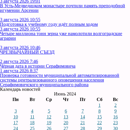
3 августа 2026 19:01
В Усть‑Медведицком монастыре почтили память преподобной
игумении Арсении
3 августа 2026 10:55
Подготовка к учебному году идёт полным ходом
3 августа 2026 10:55
Четыре миллиона тонн зерна уже намолотили волгоградские
аграрии
3 августа 2026 10:46
ЧРЕЗВЫЧАЙНЫЙ СЪЕЗД
2 августа 2026 7:46
Чёрная дата в истории Серафимовича
1 августа 2026 8:37
Проверка готовности муниципальной автоматизированной
системы централизованного оповещения населения
Серафимовичского муниципального района
Календарь новостей
Июнь 2024
Пн
Вт
Ср
Чт
Пт
Сб
Вс
1
2
3
4
5
6
7
8
9
10
11
12
13
14
15
16
17
18
19
20
21
22
23
24
25
26
27
28
29
30