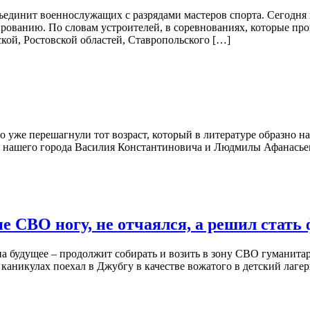
ъединит военнослужащих с разрядами мастеров спорта. Сегодня 
ванию. По словам устроителей, в соревнованиях, которые пройд
ой, Ростовской областей, Ставропольского […]
 уже перешагнули тот возраст, который в литературе образно на
лей нашего города Василия Константиновича и Людмилы Афанас
е СВО ногу, не отчаялся, а решил стать
 на будущее – продолжит собирать и возить в зону СВО гумани
 каникулах поехал в Джубгу в качестве вожатого в детский лаге