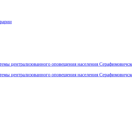
грарии
темы централизованного оповещения населения Серафимовичск
темы централизованного оповещения населения Серафимовичск