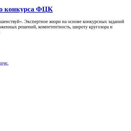
го конкурса ФЦК
ршенствуй». Экспертное жюри на основе конкурсных заданий
ложенных решений, компетентность, широту кругозора и
]
иче.