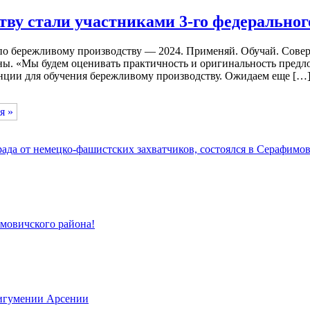
ству стали участниками 3-го федерально
по бережливому производству — 2024. Применяй. Обучай. Сове
аны. «Мы будем оценивать практичность и оригинальность пред
нции для обучения бережливому производству. Ожидаем еще […
я »
да от немецко-фашистских захватчиков, состоялся в Серафимов
имовичского района!
 игумении Арсении