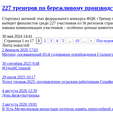
227 тренеров по бережливому производ
Стартовал заочный этап федерального конкурса ФЦК «Тренер 
выберет финалистов среди 227 участников из 56 регионов стр
навыки коммуникации участников – особенно ценные компете
30 мая 2024 14:41
Страница 1 из 17
1
2
3
4
5
...
10
...
»
Последня
Лента новостей
2 февраля 2026 17:01
Митинг, посвященный 83-й годовщине освобождения Сталингра
30 сентября 2025 9:48
#ОднойСтраной
29 июля 2025 10:17
Успех урожая-2025: поздравление сельским работникам Сераф
4 августа 2026 12:39
День физкультурника
3 августа 2026 19:01
В Усть‑Медведицком монастыре почтили память преподобной