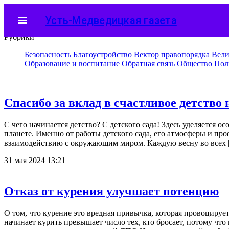
menu
Усть-Медведицкая газета
Рубрики
Безопасность
Благоустройство
Вектор правопорядка
Вели
Образование и воспитание
Обратная связь
Общество
Пол
Спасибо за вклад в счастливое детство 
С чего начинается детство? С детского сада! Здесь уделяется
планете. Именно от работы детского сада, его атмосферы и пр
взаимодействию с окружающим миром. Каждую весну во всех
31 мая 2024 13:21
Отказ от курения улучшает потенцию
О том, что курение это вредная привычка, которая провоцируе
начинает курить превышает число тех, кто бросает, потому чт