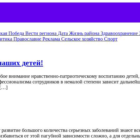
кая Победа
Вести региона
Дата
Жизнь района
Здравоохранение
итика
Православие
Реклама
Сельское хозяйство
Спорт
наших детей!
 особое внимание нравственно-патриотическому воспитанию детей
офессионализма сотрудников в немалой степени зависит дальней
 […]
т развитие большого количества серьезных заболеваний знают все
о избавиться от этой пагубной зависимости сложно, а для отдел