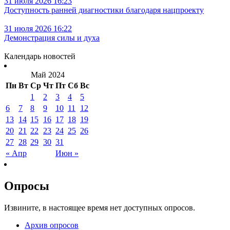
31 июля 2026 16:23
Доступность ранней диагностики благодаря нацпроекту
31 июля 2026 16:22
Демонстрация силы и духа
Календарь новостей
Май 2024
Пн
Вт
Ср
Чт
Пт
Сб
Вс
1
2
3
4
5
6
7
8
9
10
11
12
13
14
15
16
17
18
19
20
21
22
23
24
25
26
27
28
29
30
31
« Апр
Июн »
Опросы
Извините, в настоящее время нет доступных опросов.
Архив опросов