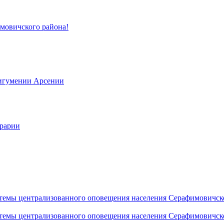
имовичского района!
 игумении Арсении
грарии
темы централизованного оповещения населения Серафимовичск
темы централизованного оповещения населения Серафимовичск