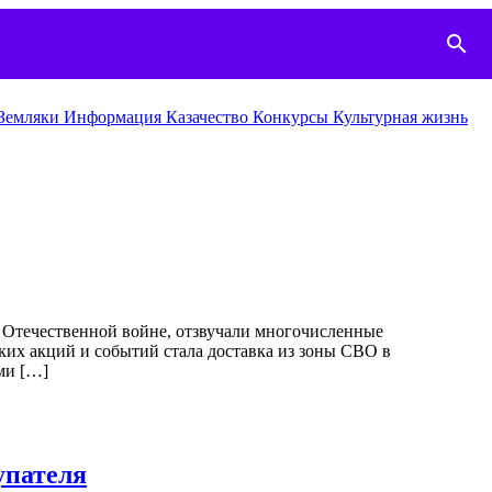
search
Земляки
Информация
Казачество
Конкурcы
Культурная жизнь
 Отечественной войне, отзвучали многочисленные
их акций и событий стала доставка из зоны СВО в
ми […]
упателя