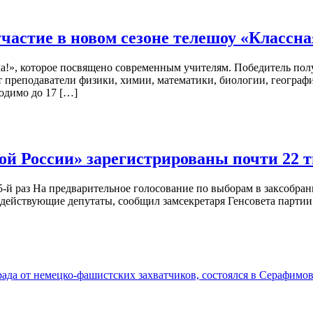
частие в новом сезоне телешоу «Классна
ма!», которое посвящено современным учителям. Победитель пол
т преподаватели физики, химии, математики, биологии, географи
ходимо до 17 […]
ой России» зарегистрированы почти 22 
5-й раз На предварительное голосование по выборам в заксобра
 действующие депутаты, сообщил замсекретаря Генсовета партии 
да от немецко-фашистских захватчиков, состоялся в Серафимов