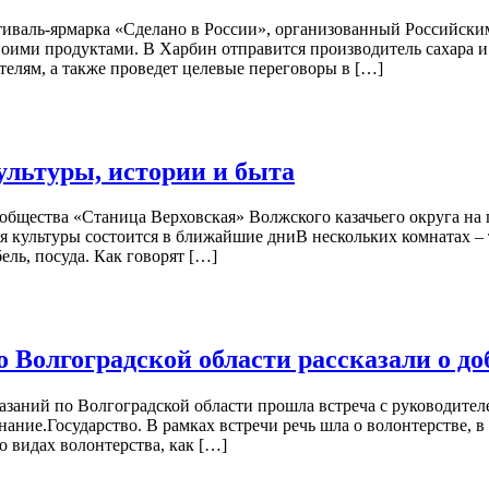
стиваль-ярмарка «Сделано в России», организованный Российск
 своими продуктами. В Харбин отправится производитель саха
лям, а также проведет целевые переговоры в […]
ультуры, истории и быта
 общества «Станица Верховская» Волжского казачьего округа на
я культуры состоится в ближайшие дниВ нескольких комнатах –
ель, посуда. Как говорят […]
Волгоградской области рассказали о до
заний по Волгоградской области прошла встреча с руководите
нание.Государство. В рамках встречи речь шла о волонтерстве,
о видах волонтерства, как […]