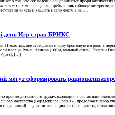
минает о том, что соблюдение общепринятых профилактических
асок в местах многолюдного пребывания, соблюдение «респират
тсутствии чихать и кашлять в сгиб локтя, а не […]
ый день Игр стран БРИКС
и 11 золотых, две серебряные и одну бронзовую награды в пер
и пловцы Роман Акимов (100 м, вольный стиль), Георгий Глазуно
 брасс), […]
ий могут сформировать рационализаторс
ю производительности труда», входящего в состав национально
льного мастерства (Ворлдскиллс Россия)», продолжает набор уч
 предприятий — участников национального проекта, в том числ