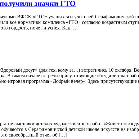
 получили значки ГТО
значками ВФСК «ГТО» учащихся и учителей Серафимовичской шк
ли все нормативы комплекса «ГТО» согласно возрастным ступен
это гордость, почет и успех. Как […]
доровый досуг» (для тех, кому за…) встретились 10 октября. В
н». В самом начале встречи присутствующие обсудили план раб
льно-игровая программа «Добрый вечер». Здесь присутствующие 
ткрытие выставки детских художественных работ «Живет повсюд
бучаются в Серафимовичской детской школе искусств на изобр
 это своеобразный отчет об […]