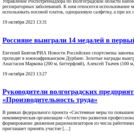
Управление Роспотребнадзора по Волгоградской области напо
респираторных заболеваний. К ним относится использование м
использовать носовой платок, одноразовую салфетку, а при их о
19 октября 2023 13:31
Россияне выиграли 14 медалей в перв
Евгений Биятов/РИА Новости Российские спортсмены завоевал
проходят в южноафриканском Дурбане. Золотые награды выиграл
Анастасия Маркова (200 м, баттерфляй), Алексей Ткачев (100 м,
19 октября 2023 13:27
Руководители волгоградских предприят
«Производительность труда»
В рамках федерального проекта «Системные меры по повышени
некоммерческая организация «Агентство развития профессиона
формирование движения рационализаторов из числа работников
приглашает принять участие […]