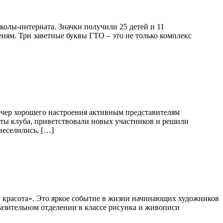
олы-интерната. Значки получили 25 детей и 11
ям. Три заветные буквы ГТО – это не только комплекс
ечер хорошего настроения активным представителям
оты клуба, приветствовали новых участников и решили
веселились, […]
у красота». Это яркое событие в жизни начинающих художников
азительном отделении в классе рисунка и живописи