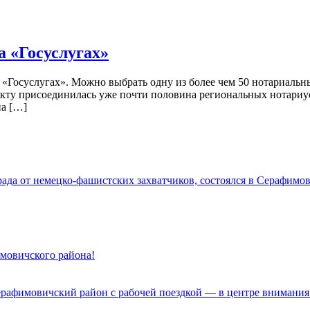
а «Госуслугах»
 «Госуслугах». Можно выбрать одну из более чем 50 нотариальн
екту присоединилась уже почти половина региональных нотари
на […]
да от немецко-фашистских захватчиков, состоялся в Серафимов
имовичского района!
ерафимовичский район с рабочей поездкой — в центре внимания