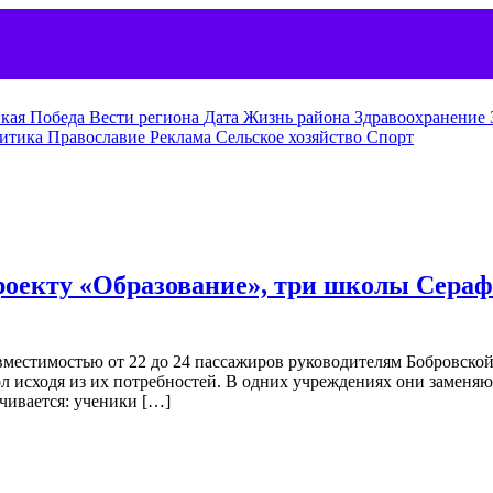
кая Победа
Вести региона
Дата
Жизнь района
Здравоохранение
итика
Православие
Реклама
Сельское хозяйство
Спорт
проекту «Образование», три школы Сера
естимостью от 22 до 24 пассажиров руководителям Бобровской
л исходя из их потребностей. В одних учреждениях они заменяю
чивается: ученики […]