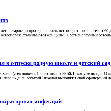
низ
ет и старше распространенность остеопороза составляет от 60 до
 остеопороза сталкиваются женщины. Постменопаузный остеопоро
л в отпуске родную школу и детский сад
» Коля Гусев пошел в 1 класс школы № 56. И вот уже позади 11 
 С первых дней событий Николай выполняет свой офицерский дол
спираторных инфекций