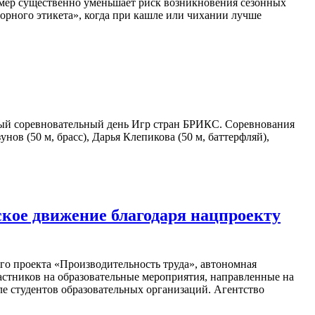
 мер существенно уменьшает риск возникновения сезонных
орного этикета», когда при кашле или чихании лучше
вый соревновательный день Игр стран БРИКС. Соревнования
в (50 м, брасс), Дарья Клепикова (50 м, баттерфляй),
кое движение благодаря нацпроекту
го проекта «Производительность труда», автономная
астников на образовательные мероприятия, направленные на
е студентов образовательных организаций. Агентство