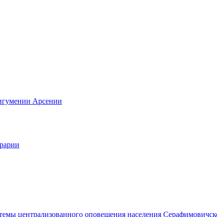
 игумении Арсении
грарии
темы централизованного оповещения населения Серафимовичск