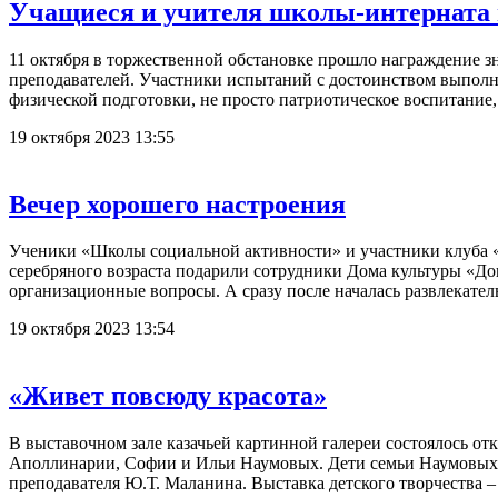
Учащиеся и учителя школы-интерната
11 октября в торжественной обстановке прошло награждение 
преподавателей. Участники испытаний с достоинством выполни
физической подготовки, не просто патриотическое воспитание, 
19 октября 2023 13:55
Вечер хорошего настроения
Ученики «Школы социальной активности» и участники клуба «З
серебряного возраста подарили сотрудники Дома культуры «До
организационные вопросы. А сразу после началась развлекате
19 октября 2023 13:54
«Живет повсюду красота»
В выставочном зале казачьей картинной галереи состоялось о
Аполлинарии, Софии и Ильи Наумовых. Дети семьи Наумовых о
преподавателя Ю.Т. Маланина. Выставка детского творчества –