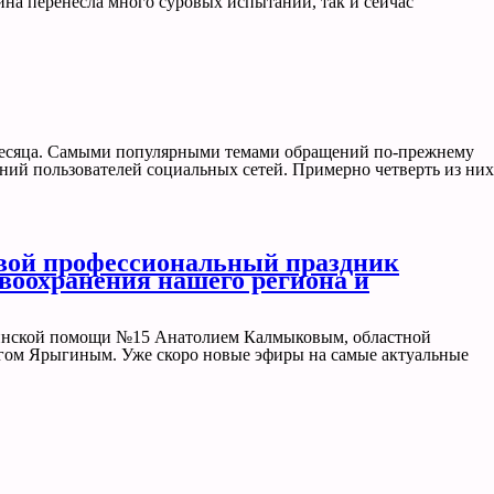
ина перенесла много суровых испытаний, так и сейчас
 месяца. Самыми популярными темами обращений по-прежнему
ний пользователей социальных сетей. Примерно четверть из них
свой профессиональный праздник
авоохранения нашего региона и
цинской помощи №15 Анатолием Калмыковым, областной
ом Ярыгиным. Уже скоро новые эфиры на самые актуальные