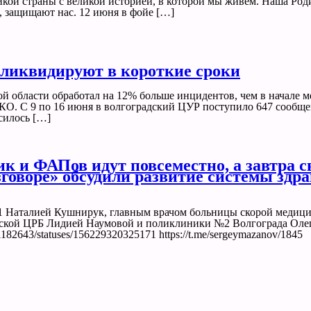
икой страны с великой историей, в которой мы живем. Наша Род
, защищают нас. 12 июня в фойе […]
 ликвидируют в короткие сроки
й области обработал на 12% больше инцидентов, чем в начале
КО. С 9 по 16 июня в волгоградский ЦУР поступило 647 сообще
силось […]
к и ФАПов идут повсеместно, а завтра 
говоре» обсудили развитие системы здр
№1 Наталией Кушнирук, главным врачом больницы скорой меди
ской ЦРБ Лидией Наумовой и поликлиники №2 Волгограда Олег
11182643/statuses/156229320325171 https://t.me/sergeymazanov/1845