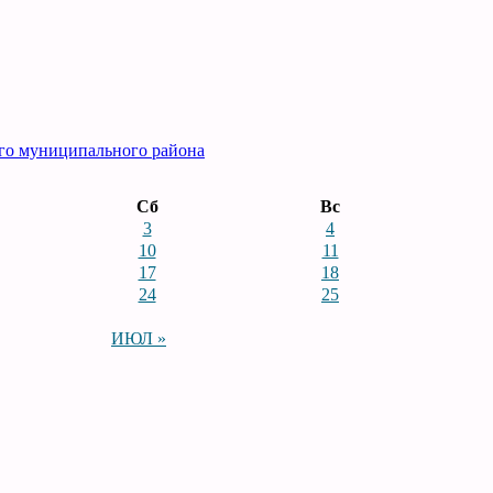
го муниципального района
Сб
Вс
3
4
10
11
17
18
24
25
ИЮЛ »