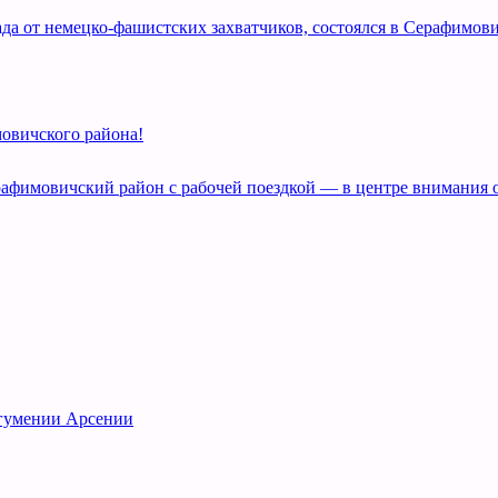
а от немецко-фашистских захватчиков, состоялся в Серафимови
овичского района!
рафимовичский район с рабочей поездкой — в центре внимания 
игумении Арсении