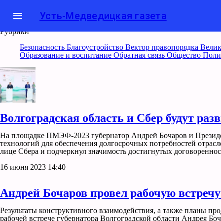
menu
Усть-Медведицкая газета
Рубрики
Безопасность
Благоустройство
Вектор правопорядка
Велик
Образование и воспитание
Обратная связь
Общество
Поли
Волгоградская область и Сбер будут раз
На площадке ПМЭФ-2023 губернатор Андрей Бочаров и Президен
технологий для обеспечения долгосрочных потребностей отрас
лице Сбера и подчеркнул значимость достигнутых договоренно
16 июня 2023 14:40
Андрей Бочаров провел рабочую встреч
Результаты конструктивного взаимодействия, а также планы пр
рабочей встрече губернатора Волгоградской области Андрея Бо