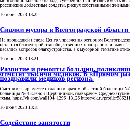
многонационального народа, суверенность и независимость вел
российские доблестные солдаты, рискуя собственными жизнями
16 июня 2023 13:25
Свалки мусора в Волгоградской области
На прошедшей неделе Центр управления регионом Волгоградско
остаются благоустройство общественных пространств и вывоз Т
касались вопросов благоустройства, а к мусорной тематике отно
16 июня 2023 13:21
Развитие и ремонты больниц, поликлини
отметят тысячи медиков. В «Прямом раз
поздравили медиков региона.
Смотрим эфир вместе с главным врачом областной больницы 
больницы № 4 Еленой Щербининой, главврачом Среднехатубин
темы. https://vk.com/wall10441296_18126 https://ok.ru/profile/5862
16 июня 2023 13:18
Содействие занятости