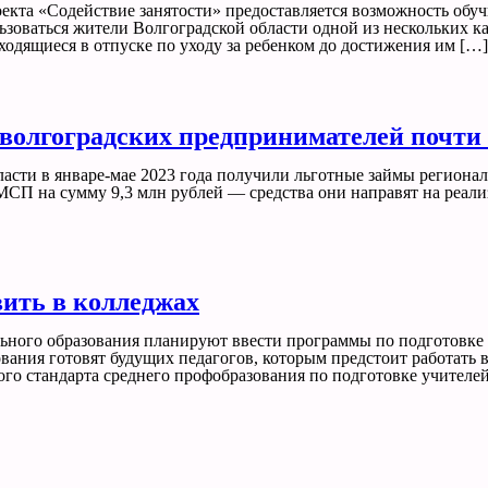
роекта «Содействие занятости» предоставляется возможность о
ваться жители Волгоградской области одной из нескольких кате
одящиеся в отпуске по уходу за ребенком до достижения им […]
олгоградских предпринимателей почти 
асти в январе-мае 2023 года получили льготные займы региона
МСП на сумму 9,3 млн рублей — средства они направят на реал
вить в колледжах
ьного образования планируют ввести программы по подготовке
вания готовят будущих педагогов, которым предстоит работать в
ого стандарта среднего профобразования по подготовке учителе