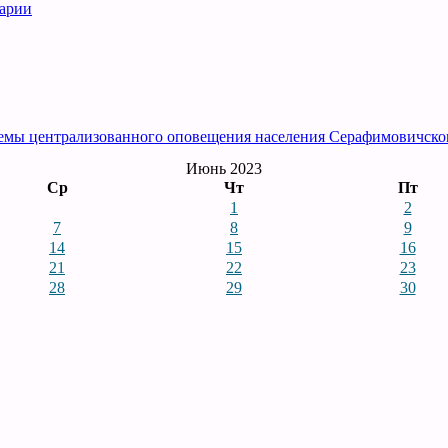
рарии
емы централизованного оповещения населения Серафимовичско
Июнь 2023
Ср
Чт
Пт
1
2
7
8
9
14
15
16
21
22
23
28
29
30