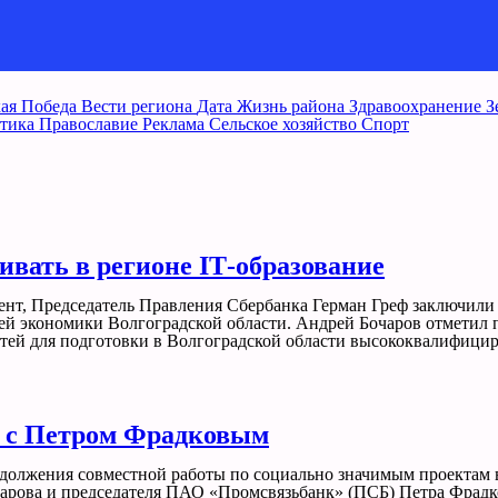
ая Победа
Вести региона
Дата
Жизнь района
Здравоохранение
З
тика
Православие
Реклама
Сельское хозяйство
Спорт
вивать в регионе IТ-образование
т, Председатель Правления Сбербанка Герман Греф заключили 
лей экономики Волгоградской области. Андрей Бочаров отметил
стей для подготовки в Волгоградской области высококвалифици
у с Петром Фрадковым
одолжения совместной работы по социально значимым проектам 
чарова и председателя ПАО «Промсвязьбанк» (ПСБ) Петра Фрадк