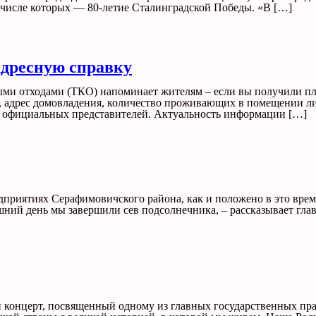
 в числе которых — 80-летие Сталинградской Победы. «В […]
адресную справку
ми отходами (ТКО) напоминает жителям – если вы получили пл
а, адрес домовладения, количество проживающих в помещении л
х официальных представителей. Актуальность информации […]
едприятиях Серафимовичского района, как и положено в это врем
яшний день мы завершили сев подсолнечника, – рассказывает г
концерт, посвященный одному из главных государственных пра