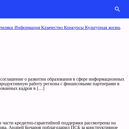
search
емляки
Информация
Казачество
Конкурcы
Культурная жизнь
соглашение о развитии образования в сфере информационных
 продуктивную работу региона с финансовыми партнерами в
рованных кадров в […]
в части кредитно-гарантийной поддержки рассмотрены на
ова. Андрей Бочаров поблагодарил ПСБ за конструктивное