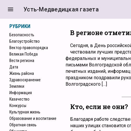
menu
Усть-Медведицкая газета
РУБРИКИ
В регионе отмет
Безопасность
Благоустройство
Сегодня, в День российско
Вектор правопорядка
чествовали лучших предст
Великая Победа
федеральных и муниципальн
Вести региона
письмами Волгоградской обл
Дата
печатных изданий, информац
Жизнь района
праздником поздравили руко
Здравоохранение
Волгоградского […]
Земляки
Информация
Казачество
Кто, если не они?
Конкурcы
Культурная жизнь
Образование и воспитание
Благодаря работе следстве
Обратная связь
наших улицах становится с