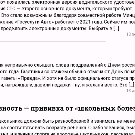
о» появилась электронная версия водительского удостове
ия СТС — второго основного документа, который требуют
. Это стало возможным благодаря совместной работе Мин
ние «Госуслуги Авто» работает с 2021 года. Сейчас им п
к предъявить электронные документы: Выбрать в […]
13 я
ия непривычно слышать слова поздравлений с Днем росс
ого года. Газетчики со стажем обычно отмечают День печат
газеты «Правда». И хотя не было официального статуса пр
и, награждали, дарили подарки… ну, и желали всего. Это […]
13 я
ность — прививка от «школьных боле
кольника должна быть разнообразной и занимать не мене
лжна соответствовать возрасту ребенка. О заболеваниях, в
и, и влиянии спорта на здоровье школьников, рассказал