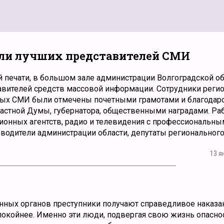
или лучших представителей СМИ
й печати, в большом зале администрации Волгоградской о
авителей средств массовой информации. Сотрудники реги
ых СМИ были отмечены почетными грамотами и благода
астной Думы, губернатора, общественными наградами. Ра
ионных агентств, радио и телевидения с профессиональны
водители администрации области, депутаты регионального
13 я
нных органов преступники получают справедливое наказан
покойнее. Именно эти люди, подвергая свою жизнь опаснос