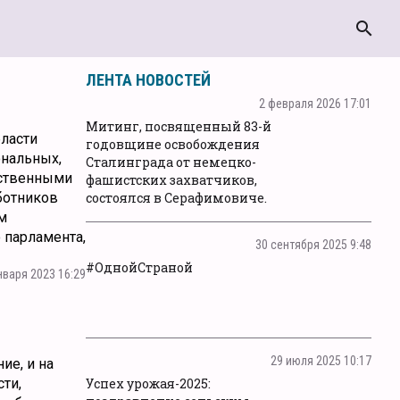
search
ЛЕНТА НОВОСТЕЙ
2 февраля 2026 17:01
Митинг, посвященный 83-й
бласти
годовщине освобождения
ональных,
Сталинграда от немецко-
рственными
фашистских захватчиков,
ботников
состоялся в Серафимовиче.
м
 парламента,
30 сентября 2025 9:48
#ОднойСтраной
нваря 2023 16:29
29 июля 2025 10:17
ие, и на
ти,
Успех урожая-2025: