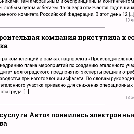
льниками, тем аморальным и беспринципным контингентом
 любым путем избегаем. 15 января отмечается годовщин
енного комитета Российской Федерации. В этот день 12 […
13 я
троительная компания приступила к 
ка
тра компетенций в рамках нацпроекта «Производительнос
внедрению плана мероприятий по созданию эталонного уча
удита» волгоградского предприятия эксперты решили отра
водства при изготовлении асфальта. По словам руководи
эталонного участка призвано для снижения операционных 
и труда. […]
13 я
суслуги Авто» появились электронны
ва