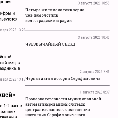
рения.
3 августа 2026 10:55
Четыре миллиона тонн зерна
цифры и
уже намолотили
ользуются
волгоградские аграрии
нваря 2023 13:20
3 августа 2026 10:46
ЧРЕЗВЫЧАЙНЫЙ СЪЕЗД
ийской
и 5 мая, в
аздника, в
2 августа 2026 7:46
Чёрная дата в истории Серафимовича
нваря 2023 13:15
1 августа 2026 8:37
зней»
Проверка готовности муниципальной
автоматизированной системы
е 1-2 часов
централизованного оповещения
ызванных
населения Серафимовичского
 главный