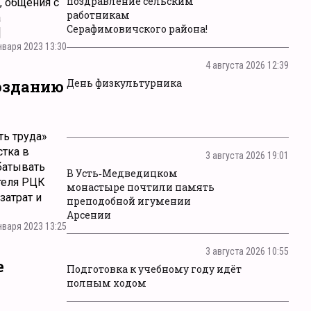
поздравление сельским
, общения с
работникам
а
Серафимовичского района!
]
нваря 2023 13:30
4 августа 2026 12:39
День физкультурника
созданию
ть труда»
стка в
3 августа 2026 19:01
батывать
В Усть‑Медведицком
теля РЦК
монастыре почтили память
затрат и
преподобной игумении
Арсении
нваря 2023 13:25
3 августа 2026 10:55
е
Подготовка к учебному году идёт
полным ходом