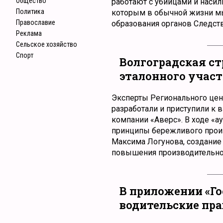
Общество
работают с убийцами и наси
Политика
которым в обычной жизни мы
Православие
образования органов Следств
Реклама
Сельское хозяйство
Спорт
Волгоградская с
эталонного участ
Эксперты Регионального цен
разработали и приступили к 
компании «Аверс». В ходе «а
принципы бережливого произ
Максима Логунова, создание 
повышения производительност
В приложении «Го
водительские пра