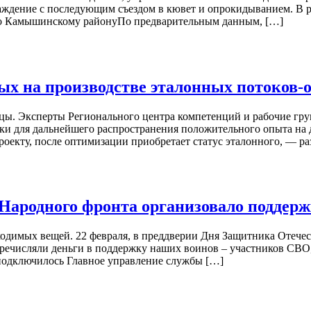
раждение с последующим съездом в кювет и опрокидыванием. В р
 по Камышинскому районуПо предварительным данным, […]
ных на производстве эталонных потоков-
цы. Эксперты Регионального центра компетенций и рабочие гру
тки для дальнейшего распространения положительного опыта на
ацпроекту, после оптимизации приобретает статус эталонного, 
 Народного фронта организовало поддер
димых вещей. 22 февраля, в преддверии Дня Защитника Отечест
речисляли деньги в поддержку наших воинов – участников СВО,
подключилось Главное управление службы […]