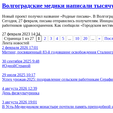
Волгоградские медики написали тысяч
Новый проект получил название «Родные письма». В Волгогра
Сегодня, 27 февраля, письма отправились получателям. Иниц
работников здравоохранения. Как сообщили «Городским вестям
27 февраля 2023 14:34
Страница 1 из 27
1
2
3
4
5
...
10
20
...
»
Посл
Лента новостей
2 февраля 2026 17:01
Митинг, посвященный 83-й годовщине освобождения Сталингра
30 сентября 2025 9:48
#ОднойСтраной
29 июля 2025 10:17
Успех урожая-2025: поздравление сельским работникам Сераф
4 августа 2026 12:39
День физкультурника
3 августа 2026 19:01
В Усть‑Медведицком монастыре почтили память преподобной