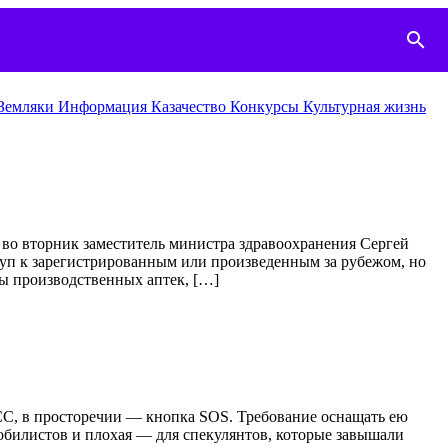
search
Земляки
Информация
Казачество
Конкурcы
Культурная жизнь
о вторник заместитель министра здравоохранения Сергей
туп к зарегистрированным или произведенным за рубежом, но
ы производственных аптек, […]
С, в просторечии — кнопка SOS. Требование оснащать ею
мобилистов и плохая — для спекулянтов, которые завышали