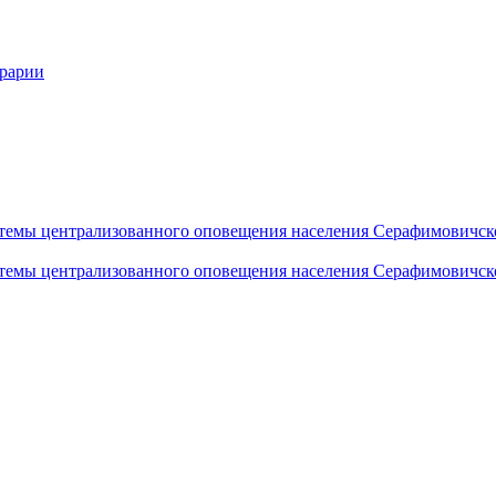
грарии
темы централизованного оповещения населения Серафимовичск
темы централизованного оповещения населения Серафимовичск