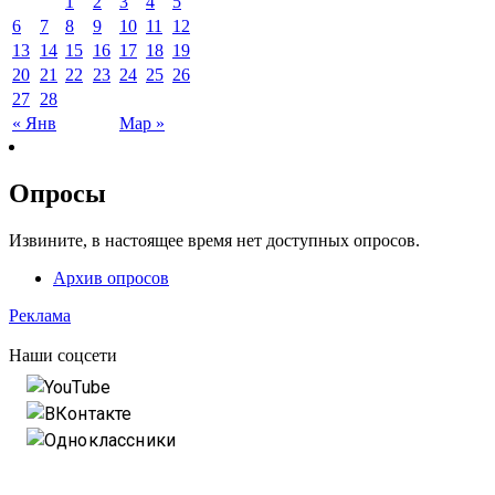
1
2
3
4
5
6
7
8
9
10
11
12
13
14
15
16
17
18
19
20
21
22
23
24
25
26
27
28
« Янв
Мар »
Опросы
Извините, в настоящее время нет доступных опросов.
Архив опросов
Реклама
Наши соцсети
YouTube
ВКонтакте
Одноклассники