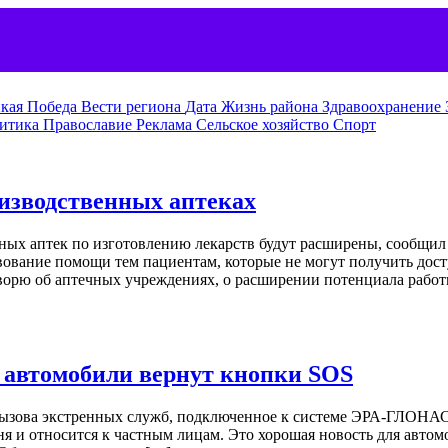
кая Победа
Вести региона
Дата
Жизнь района
Здравоохранение
итика
Православие
Реклама
Сельское хозяйство
Спорт
оизводственных аптеках
х аптек по изготовлению лекарств будут расширены, сообщил в
твование помощи тем пациентам, которые не могут получить дос
ворю об аптечных учреждениях, о расширении потенциала работ
 автомобили вернут кнопки SOS
вызова экстренных служб, подключенное к системе ЭРА-ГЛОНАС
ня и относится к частным лицам. Это хорошая новость для авто