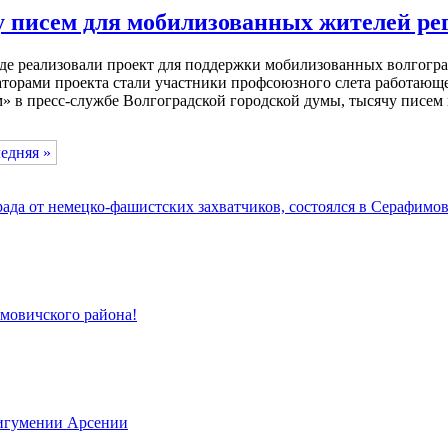
у писем для мобилизованных жителей ре
де реализовали проект для поддержки мобилизованных волгогра
иаторами проекта стали участники профсоюзного слета работаю
» в пресс-службе Волгоградской городской думы, тысячу писем 
едняя »
да от немецко-фашистских захватчиков, состоялся в Серафимов
имовичского района!
 игумении Арсении