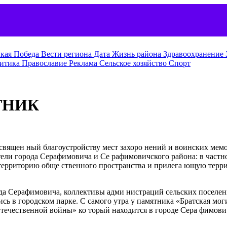
кая Победа
Вести региона
Дата
Жизнь района
Здравоохранение
итика
Православие
Реклама
Сельское хозяйство
Спорт
ТНИК
освящен ный благоустройству мест захоро нений и воинских мем
ли города Серафимовича и Се рафимовичского района: в частно
ли территорию обще ственного пространства и прилега ющую тер
 да Серафимовича, коллективы адми нистраций сельских поселе
 в городском парке. С самого утра у памятника «Братская моги
течественной войны» ко торый находится в городе Сера фимови