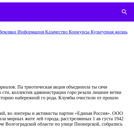
search
Земляки
Информация
Казачество
Конкурcы
Культурная жизнь
ориалов. Па триотическая акция объединила ты сячи
 сти, коллектив администрации горо резали лишние ветви
риторию набережной го рода. Клумбы очистили от прошло
ний, во лонтеры и активисты партии «Единая Россия». ООО
ла мирных жите лей города, расстрелянных 1 ав густа 1942
че Волгоградской области по улице Пионерской, собрались