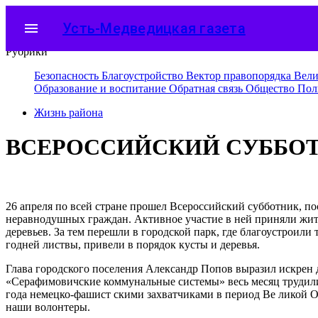
menu
Усть-Медведицкая газета
Рубрики
Безопасность
Благоустройство
Вектор правопорядка
Вели
Образование и воспитание
Обратная связь
Общество
Пол
Жизнь района
ВСЕРОССИЙСКИЙ СУББО
26 апреля по всей стране прошел Всероссийский субботник, п
неравнодушных граждан. Активное участие в ней приняли жите
деревьев. За тем перешли в городской парк, где благоустрои
годней листвы, привели в порядок кусты и деревья.
Глава городского поселения Александр Попов выразил искрен
«Серафимовичские коммунальные системы» весь месяц трудились
года немецко-фашист скими захватчиками в период Ве ликой О
наши волонтеры.