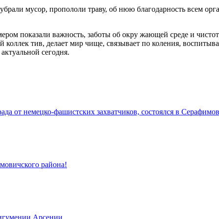
убрали мусор, пропололи траву, об нюю благодарность всем орг
ром показали важность, заботы об окру жающей среде и чистот
й коллек тив, делает мир чище, связывает по коления, воспитыв
 актуальной сегодня.
да от немецко-фашистских захватчиков, состоялся в Серафимов
имовичского района!
 игумении Арсении