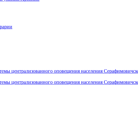
грарии
темы централизованного оповещения населения Серафимовичск
темы централизованного оповещения населения Серафимовичск