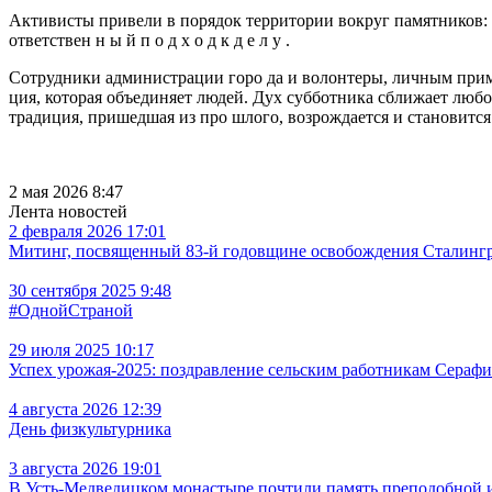
Активисты привели в порядок территории вокруг памятников: 
ответствен н ы й п о д х о д к д е л у .
Сотрудники администрации горо да и волонтеры, личным приме
ция, которая объединяет людей. Дух субботника сближает любо
традиция, пришедшая из про шлого, возрождается и становится
2 мая 2026 8:47
Лента новостей
2 февраля 2026 17:01
Митинг, посвященный 83-й годовщине освобождения Сталингра
30 сентября 2025 9:48
#ОднойСтраной
29 июля 2025 10:17
Успех урожая-2025: поздравление сельским работникам Сераф
4 августа 2026 12:39
День физкультурника
3 августа 2026 19:01
В Усть‑Медведицком монастыре почтили память преподобной