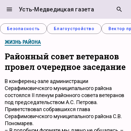
menu
Усть-Медведицкая газета
search
Безопасность
Благоустройство
Вектор п
ЖИЗНЬ РАЙОНА
Районный совет ветеранов
провел очередное заседание
В конференц-зале администрации
Серафимовичского муниципального района
состоялся II пленум районного совета ветеранов
под председательством А.С. Петрова.
Приветствовал собравшихся глава
Серафимовичского муниципального района С.В.
Пономарев.
– В подобном формате мы давно не общались, –