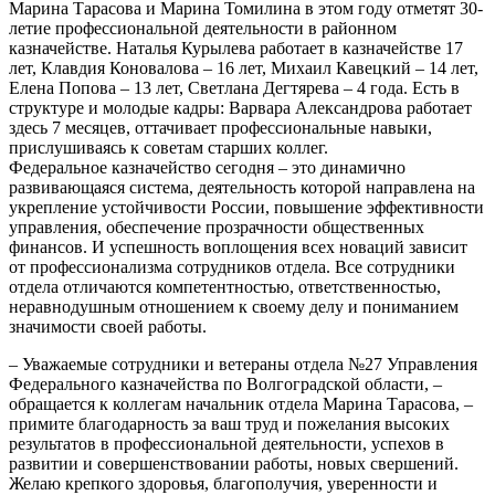
Марина Тарасова и Марина Томилина в этом году отметят 30-
летие профессиональной деятельности в районном
казначействе. Наталья Курылева работает в казначействе 17
лет, Клавдия Коновалова – 16 лет, Михаил Кавецкий – 14 лет,
Елена Попова – 13 лет, Светлана Дегтярева – 4 года. Есть в
структуре и молодые кадры: Варвара Александрова работает
здесь 7 месяцев, оттачивает профессиональные навыки,
прислушиваясь к советам старших коллег.
Федеральное казначейство сегодня – это динамично
развивающаяся система, деятельность которой направлена на
укрепление устойчивости России, повышение эффективности
управления, обеспечение прозрачности общественных
финансов. И успешность воплощения всех новаций зависит
от профессионализма сотрудников отдела. Все сотрудники
отдела отличаются компетентностью, ответственностью,
неравнодушным отношением к своему делу и пониманием
значимости своей работы.
– Уважаемые сотрудники и ветераны отдела №27 Управления
Федерального казначейства по Волгоградской области, –
обращается к коллегам начальник отдела Марина Тарасова, –
примите благодарность за ваш труд и пожелания высоких
результатов в профессиональной деятельности, успехов в
развитии и совершенствовании работы, новых свершений.
Желаю крепкого здоровья, благополучия, уверенности и