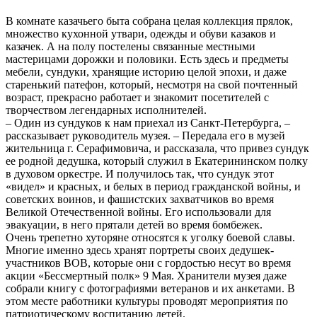
В комнате казачьего быта собрана целая коллекция прялок,
множество кухонной утвари, одежды и обуви казаков и
казачек. А на полу постелены связанные местными
мастерицами дорожки и половики. Есть здесь и предметы
мебели, сундуки, хранящие историю целой эпохи, и даже
старенький патефон, который, несмотря на свой почтенный
возраст, прекрасно работает и знакомит посетителей с
творчеством легендарных исполнителей.
– Один из сундуков к нам приехал из Санкт-Петербурга, –
рассказывает руководитель музея. – Передала его в музей
жительница г. Серафимовича, и рассказала, что привез сундук
ее родной дедушка, который служил в Екатерининском полку
в духовом оркестре. И получилось так, что сундук этот
«видел» и красных, и белых в период гражданской войны, и
советских воинов, и фашистских захватчиков во время
Великой Отечественной войны. Его использовали для
эвакуации, в него прятали детей во время бомбежек.
Очень трепетно хуторяне относятся к уголку боевой славы.
Многие именно здесь хранят портреты своих дедушек-
участников ВОВ, которые они с гордостью несут во время
акции «Бессмертный полк» 9 Мая. Хранители музея даже
собрали книгу с фотографиями ветеранов и их анкетами. В
этом месте работники культуры проводят мероприятия по
патриотическому воспитанию детей.