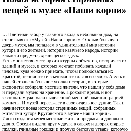
вещей в музее «Наши корни»
… Плетеный забор у главного входа в небольшой дом, на
стене вывеска «Музей «Наши корни»». Открыв большую
дверь музея, мы попадаем в удивительный мир истории
хутора и его жителей, истории казачьего народа, истории
каждого предмета, хранящегося здесь.
Есть множество мест, архитектурных объектов, исторических
зданий и музеев, в которых мечтает побывать каждый
человек, куда можно приехать, чтобы полюбоваться их
красотой, ценностью и значимостью для всего мира. А есть в
нашей стране небольшие уголки истории, в которые
экспонаты собирали местные жители, что нашли у себя дома
и передали музею на хранение. Проходит время, и вот
экспонатам уже мало выделенной местной администрацией
комнаты. И музей переезжает в свое отдельное здание. Так и
начинается новая история старинных вещей, собранных
жителями хутора Крутовского в музее «Наши корни».
Идею создания музея местные жители предлагали довольно
давно. Соседи видели друг у друга в сараях и дворах старые
прялки, глиняные горшки и прочую бытовую утварь, которую