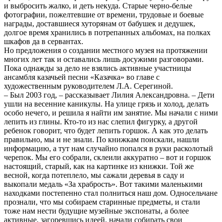
и выбросить жалко, и деть некуда. Старые черно-белые
фотографии, пожелтевшие от времени, трудовые и боевые
награды, доставшиеся хуторянам от бабушек и дедушек,
долгое время хранились в потрепанных альбомах, на полках
шкафов да в сервантах.
Но предложения о создании местного музея на протяжении
многих лет так и оставались лишь досужими разговорами.
Пока однажды за дело не взялись активные участницы
ансамбля казачьей песни «Казачка» во главе с
художественным руководителем Л.А. Серегиной.
– Был 2003 год, – рассказывает Лилия Александровна. – Дети
ушли на весенние каникулы. На улице грязь и холод, делать
особо нечего, и решила я найти им занятие. Мы начали с ними
лепить из глины. Кто-то из нас слепил фигурку, а другой
ребенок говорит, что будет лепить горшок. А как это делать
правильно, мы и не знали. По книжкам поискали, нашли
информацию, а тут нам случайно попался в руки расколотый
черепок. Мы его собрали, склеили аккуратно – вот и горшок
настоящий, старый, как на картинке из книжки. Той же
весной, когда потеплело, мы сажали деревья в саду и
выкопали медаль «За храбрость». Вот такими маленькими
находками постепенно стал полниться наш дом. Односельчане
прознали, что мы собираем старинные предметы, и стали
тоже нам нести будущие музейные экспонаты, а более
активные, загоревшись идеей, начали собирать свои