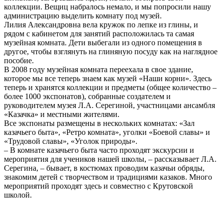
коллекции. Вещиц набралось немало, и мы попросили нашу
администрацию выделить комнату под музей.
Лилия Александровна вела кружок по лепке из глины, и
рядом с кабинетом для занятий расположилась та самая
музейная комната. Дети выбегали из одного помещения в
другое, чтобы взглянуть на глиняную посуду как на наглядное
пособие.
В 2008 году музейная комната переехала в свое здание,
которое мы все теперь знаем как музей «Наши корни». Здесь
теперь и хранятся коллекции и предметы (общее количество –
более 1000 экспонатов), собранные создателем и
руководителем музея Л.А. Серегиной, участницами ансамбля
«Казачка» и местными жителями.
Все экспонаты размещены в нескольких комнатах: «Зал
казачьего быта», «Ретро комната», уголки «Боевой славы» и
«Трудовой славы», «Уголок природы».
– В комнате казачьего быта часто проходят экскурсии и
мероприятия для учеников нашей школы, – рассказывает Л.А.
Серегина, – бывает, в костюмах проводим казачьи обряды,
знакомим детей с творчеством и традициями казаков. Много
мероприятий проходят здесь и совместно с Крутовской
школой.