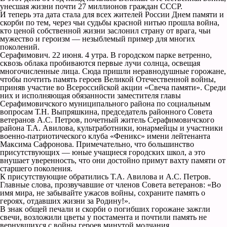
унесшая жизни почти 27 миллионов граждан СССР.
И теперь эта дата стала для всех жителей России Днем памяти и
скорби по тем, через чьи судьбы красной нитью прошла война,
кто ценой собственной жизни заслонил страну от врага, чьи
мужество и героизм — незыблемый пример для многих
поколений.
Серафимович. 22 июня. 4 утра. В городском парке ветренно,
сквозь облака пробиваются первые лучи солнца, освещая
многочисленные лица. Сюда пришли неравнодушные горожане,
чтобы почтить память героев Великой Отечественной войны,
приняв участие во Всероссийской акции «Свеча памяти». Среди
них и исполняющая обязанности заместителя главы
Серафимовичского муниципального района по социальным
вопросам Т.Н. Выпряшкина, председатель районного Совета
ветеранов А.С. Петров, почетный житель Серафимовичского
района Т.А. Авилова, культработники, юнармейцы и участники
военно-патриотического клуба «Феникс» имени лейтенанта
Максима Сафронова. Примечательно, что большинство
присутствующих — юные учащиеся городских школ, а это
внушает уверенность, что они достойно примут вахту памяти от
старшего поколения.
К присутствующие обратились Т.А. Авилова и А.С. Петров.
Главные слова, прозвучавшие от членов Совета ветеранов: «Во
имя мира, не забывайте ужасов войны, сохраните память о
героях, отдавших жизни за Родину!».
В знак общей печали и скорби о погибших горожане зажгли
свечи, возложили цветы у постамента и почтили память не
вернувшихся с войны героев минутой молчания.