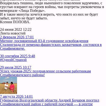
Воцарилась тишина, люди нынешнего поколения задумчиво, с
грустью взирают на героев войны, чьи портреты увековечены в
мемориале «Лица Победы».
И в такие минуты хочется верить, что никто из них не будет
забыт, ничто не будет забыто.
Ксения ПОПОВА.
24 июня 2022 12:22
Лента новостей
2 февраля 2026 17:01
Митинг, посвященный 83-й годовщине освобождения
Сталинграда от немецко-фашистских захватчиков, состоялся в
Серафимовиче.
30 сентября 2025 9:48
#ОднойСтраной
29 июля 2025 10:17
Успех урожая-2025: поздравление сельским работникам
Серафимовичского района!
7 августа 2026 14:01
Губернатор Волгоградской области Андрей Бочаров посетил
Серафимовичский район с рабочей поездкой — в центре