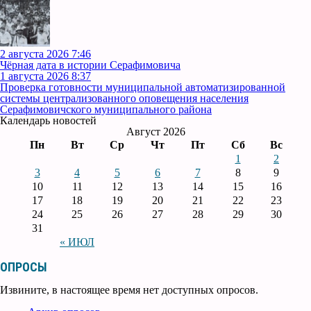
2 августа 2026 7:46
Чёрная дата в истории Серафимовича
1 августа 2026 8:37
Проверка готовности муниципальной автоматизированной
системы централизованного оповещения населения
Серафимовичского муниципального района
Календарь новостей
Август 2026
Пн
Вт
Ср
Чт
Пт
Сб
Вс
1
2
3
4
5
6
7
8
9
10
11
12
13
14
15
16
17
18
19
20
21
22
23
24
25
26
27
28
29
30
31
« ИЮЛ
ОПРОСЫ
Извините, в настоящее время нет доступных опросов.