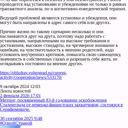
проводится над установками и убеждениями не только в рамках
транзактного анализа, но и когнитивно-поведенческой терапии.
Ведущей проблемой являются установки и убеждения, они
могут быть направлены в адрес самого себя или других.
Причин жизни по такому сценарию несколько и они
наслаиваются друг на друга, поэтому надо работать с
установками, направленными на высокие требования и
достижения, высокие стандарты, на чрезмерное внимание к
ошибкам, на чувствительность к мнению родителей, надо
успокоить внутренних критиков, повысить свою самооценку,
значимость в собственных глазах и разрешить себе жить, не
оглядываясь постоянно на мнение других.
https://oblzdrav.volgograd.ru/current-
activity/cooperation/news/533170/
9 октября 2024 12:03
Лента новостей
2 февраля 2026 17:01
Митинг, посвященный 83-й годовщине освобождения
Сталинграда от немецко-фашистских захватчиков, состоялся в
Серафимовиче.
30 сентября 2025 9:48
#ОднойСтраной