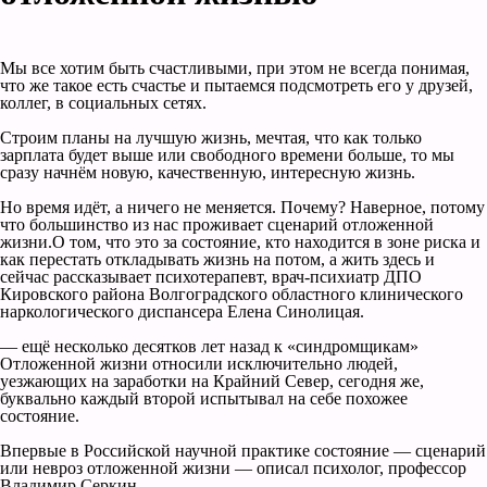
Мы все хотим быть счастливыми, при этом не всегда понимая,
что же такое есть счастье и пытаемся подсмотреть его у друзей,
коллег, в социальных сетях.
Строим планы на лучшую жизнь, мечтая, что как только
зарплата будет выше или свободного времени больше, то мы
сразу начнём новую, качественную, интересную жизнь.
Но время идёт, а ничего не меняется. Почему? Наверное, потому
что большинство из нас проживает сценарий отложенной
жизни.О том, что это за состояние, кто находится в зоне риска и
как перестать откладывать жизнь на потом, а жить здесь и
сейчас рассказывает психотерапевт, врач-психиатр ДПО
Кировского района Волгоградского областного клинического
наркологического диспансера Елена Синолицая.
— ещё несколько десятков лет назад к «синдромщикам»
Отложенной жизни относили исключительно людей,
уезжающих на заработки на Крайний Север, сегодня же,
буквально каждый второй испытывал на себе похожее
состояние.
Впервые в Российской научной практике состояние — сценарий
или невроз отложенной жизни — описал психолог, профессор
Владимир Серкин.