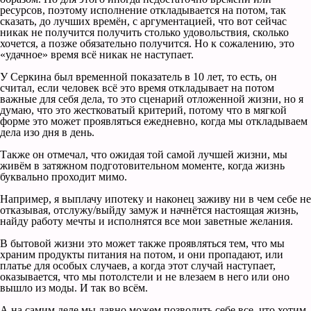
ресурсов, поэтому исполнение откладывается на потом, так
сказать, до лучших времён, с аргументацией, что вот сейчас
никак не получится получить столько удовольствия, сколько
хочется, а позже обязательно получится. Но к сожалению, это
«удачное» время всё никак не наступает.
У Серкина был временной показатель в 10 лет, то есть, он
считал, если человек всё это время откладывает на потом
важные для себя дела, то это сценарий отложенной жизни, но я
думаю, что это жестковатый критерий, потому что в мягкой
форме это может проявляться ежедневно, когда мы откладываем
дела изо дня в день.
Также он отмечал, что ожидая той самой лучшей жизни, мы
живём в затяжном подготовительном моменте, когда жизнь
буквально проходит мимо.
Например, я выплачу ипотеку и наконец заживу ни в чем себе не
отказывая, отслужу/выйду замуж и начнётся настоящая жизнь,
найду работу мечты и исполнятся все мои заветные желания.
В бытовой жизни это может также проявляться тем, что мы
храним продукты питания на потом, и они пропадают, или
платье для особых случаев, а когда этот случай наступает,
оказывается, что мы потолстели и не влезаем в него или оно
вышло из моды. И так во всём.
А на самим деле мы давно можем позволить себе все, что хотим.