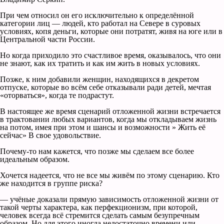
При чем относил он его исключительно к определённой
категории лиц — людей, кто работал на Севере в суровых
условиях, копя деньги, которые они потратят, живя на юге или в
Центральной части России.
Но когда приходило это счастливое время, оказывалось, что они
не знают, как их тратить и как им жить в новых условиях.
Позже, к ним добавили женщин, находящихся в декретом
отпуске, которые во всём себе отказывали ради детей, мечтая
«оторваться», когда те подрастут.
В настоящее же время сценарий отложенной жизни встречается
в трактовании любых вариантов, когда мы откладываем жизнь
на потом, имея при этом и шансы и возможности » Жить её
сейчас» В свое удовольствие.
Почему-то нам кажется, что позже мы сделаем все более
идеальным образом.
Хочется надеется, что не все мы живём по этому сценарию. Кто
же находится в группе риска?
— учёные доказали прямую зависимость отложенной жизни от
такой черты характера, как перфекционизм, при которой,
человек всегда всё стремится сделать самым безупречным
образом. Но для этого иногда недостаточно времени или