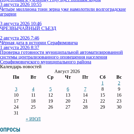
3 августа 2026 10:55
Четыре миллиона тонн зерна уже намолотили волгоградские
аграрии
3 августа 2026 10:46
ЧРЕЗВЫЧАЙНЫЙ СЪЕЗД
2 августа 2026 7:46
Чёрная дата в истории Серафимовича
1 августа 2026 8:37
Проверка готовности муниципальной автоматизированной
системы централизованного оповещения населения
Серафимовичского муниципального района
Календарь новостей
Август 2026
Пн
Вт
Ср
Чт
Пт
Сб
Вс
1
2
3
4
5
6
7
8
9
10
11
12
13
14
15
16
17
18
19
20
21
22
23
24
25
26
27
28
29
30
31
« ИЮЛ
ОПРОСЫ