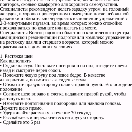
повторов, сколько комфортно для хорошего самочувствия.
Специалисты рекомендуют, делать зарядку утром, на голодный
желудок, в хорошо проветренном помещении после небольшой
разминки и обязательно чередовать выполнение упражнений с
2-3-минутными паузами, во время которых можно спокойно
прохаживаться по комнате или шагать на месте.
Специалисты Волгоградского областного клинического центра
медицинской реабилитации подготовили комплекс упражнений
на растяжку для лиц старшего возраста, который можно
практиковать в домашних условиях.
1. Растяжка шеи
Как выполнять
• Сядьте на стул. Поставьте ноги ровно на пол, отведите плечи
назад и смотрите перед собой.
• Положите левую руку под левое бедро. В качестве
альтернативы, возьмитесь за сиденье стула.
• Обхватите правую сторону головы правой рукой. Это исходное
положение.
• Согните шею вправо и слегка надавите правой рукой, чтобы
растянуть шею.
• Избегайте подтягивания подбородка или наклона головы.
Держите шею прямо.
• Удерживайте растяжку в течение 30 секунд.
• Расслабьтесь и переключитесь на другую сторону.
• Сделайте это 5 раз.