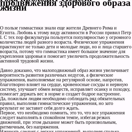
продвижения здорового образа
жизни
О пользе гимнастики знали еще жители Древнего Рима и
Египта. Любовь к этому виду активности в России привил Петр
I. С тех пор физкультура пользуется популярностью у огромного
количества людей разного возраста. Физические упражнения
практикуют не только дети и молодые люди, но и лица старшего
возраста, потому что гимнастика имеет большое значение для
укрепления здоровья и помогает увеличить продолжительность
активной трудовой жизни.
Давно доказано, что малоподвижный образ жизни увеличивает
вероятность развития различных недугов, а физические
упражнения, выполняемые на регулярной основе, напротив,
благотворно влияет на сердце, кровеносные сосуды и нервную
систему, улучшает обмен веществ, исправляет осанку и походку,
помогает держать вес в норме и создает бодрое настроение.
Да, пожилым людям необходимо соблюдать ряд обязательных
правил, выполняя гимнастические упражнения, но зато
результат не заставит себя долго ждать.
Первое, что необходимо помнить, это то, что все упражнения
следует выполнять в спокойном темпе, избегая резких
движений, при этом дыхание может быть произвольным,
ритмичным, без напряжения.
Начинать следует с легких упражнений, выполняя столько