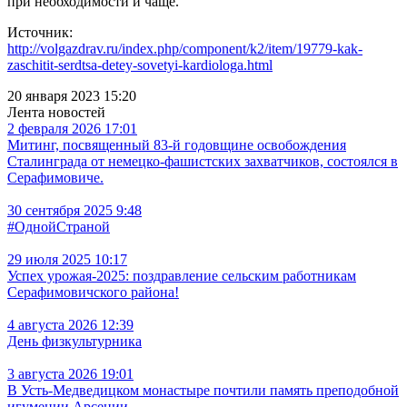
при необходимости и чаще.
Источник:
http://volgazdrav.ru/index.php/component/k2/item/19779-kak-
zaschitit-serdtsa-detey-sovetyi-kardiologa.html
20 января 2023 15:20
Лента новостей
2 февраля 2026 17:01
Митинг, посвященный 83-й годовщине освобождения
Сталинграда от немецко-фашистских захватчиков, состоялся в
Серафимовиче.
30 сентября 2025 9:48
#ОднойСтраной
29 июля 2025 10:17
Успех урожая-2025: поздравление сельским работникам
Серафимовичского района!
4 августа 2026 12:39
День физкультурника
3 августа 2026 19:01
В Усть‑Медведицком монастыре почтили память преподобной
игумении Арсении