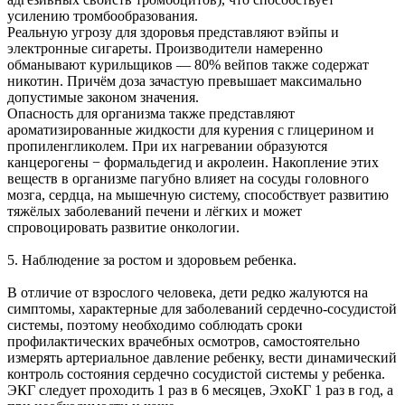
усилению тромбообразования.
Реальную угрозу для здоровья представляют вэйпы и
электронные сигареты. Производители намеренно
обманывают курильщиков — 80% вейпов также содержат
никотин. Причём доза зачастую превышает максимально
допустимые законом значения.
Опасность для организма также представляют
ароматизированные жидкости для курения с глицерином и
пропиленгликолем. При их нагревании образуются
канцерогены − формальдегид и акролеин. Накопление этих
веществ в организме пагубно влияет на сосуды головного
мозга, сердца, на мышечную систему, способствует развитию
тяжёлых заболеваний печени и лёгких и может
спровоцировать развитие онкологии.
5. Наблюдение за ростом и здоровьем ребенка.
В отличие от взрослого человека, дети редко жалуются на
симптомы, характерные для заболеваний сердечно-сосудистой
системы, поэтому необходимо соблюдать сроки
профилактических врачебных осмотров, самостоятельно
измерять артериальное давление ребенку, вести динамический
контроль состояния сердечно сосудистой системы у ребенка.
ЭКГ следует проходить 1 раз в 6 месяцев, ЭхоКГ 1 раз в год, а