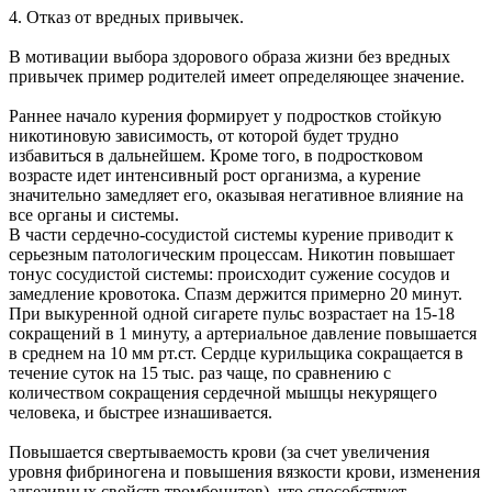
4. Отказ от вредных привычек.
В мотивации выбора здорового образа жизни без вредных
привычек пример родителей имеет определяющее значение.
Раннее начало курения формирует у подростков стойкую
никотиновую зависимость, от которой будет трудно
избавиться в дальнейшем. Кроме того, в подростковом
возрасте идет интенсивный рост организма, а курение
значительно замедляет его, оказывая негативное влияние на
все органы и системы.
В части сердечно-сосудистой системы курение приводит к
серьезным патологическим процессам. Никотин повышает
тонус сосудистой системы: происходит сужение сосудов и
замедление кровотока. Спазм держится примерно 20 минут.
При выкуренной одной сигарете пульс возрастает на 15-18
сокращений в 1 минуту, а артериальное давление повышается
в среднем на 10 мм рт.ст. Сердце курильщика сокращается в
течение суток на 15 тыс. раз чаще, по сравнению с
количеством сокращения сердечной мышцы некурящего
человека, и быстрее изнашивается.
Повышается свертываемость крови (за счет увеличения
уровня фибриногена и повышения вязкости крови, изменения
адгезивных свойств тромбоцитов), что способствует