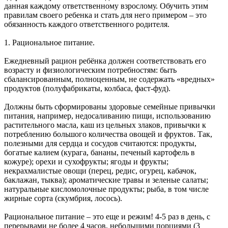
данная каждому ответственному взрослому. Обучить этим
правилам своего ребенка и стать для него примером – это
обязанность каждого ответственного родителя.
1. Рациональное питание.
Ежедневный рацион ребёнка должен соответствовать его
возрасту и физиологическим потребностям: быть
сбалансированным, полноценным, не содержать «вредных»
продуктов (полуфабрикаты, колбаса, фаст-фуд).
Должны быть сформированы здоровые семейные привычки
питания, например, недосаливанию пищи, использованию
растительного масла, каш из цельных злаков, привычки к
потреблению большого количества овощей и фруктов. Так,
полезными для сердца и сосудов считаются: продукты,
богатые калием (курага, бананы, печеный картофель в
кожуре); орехи и сухофрукты; ягоды и фрукты;
некрахмалистые овощи (перец, редис, огурец, кабачок,
баклажан, тыква); ароматические травы и зеленые салаты;
натуральные кисломолочные продукты; рыба, в том числе
жирные сорта (скумбрия, лосось).
Рациональное питание – это еще и режим! 4-5 раз в день, с
перерывами не более 4 часов, небольшими порциями (3