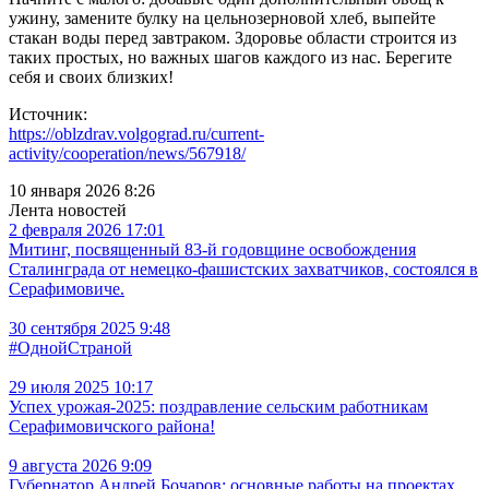
ужину, замените булку на цельнозерновой хлеб, выпейте
стакан воды перед завтраком. Здоровье области строится из
таких простых, но важных шагов каждого из нас. Берегите
себя и своих близких!
Источник:
https://oblzdrav.volgograd.ru/current-
activity/cooperation/news/567918/
10 января 2026 8:26
Лента новостей
2 февраля 2026 17:01
Митинг, посвященный 83-й годовщине освобождения
Сталинграда от немецко-фашистских захватчиков, состоялся в
Серафимовиче.
30 сентября 2025 9:48
#ОднойСтраной
29 июля 2025 10:17
Успех урожая-2025: поздравление сельским работникам
Серафимовичского района!
9 августа 2026 9:09
Губернатор Андрей Бочаров: основные работы на проектах