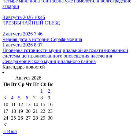
Четыре миллиона тонн зерна уже намолотили волгоградские
аграрии
3 августа 2026 10:46
ЧРЕЗВЫЧАЙНЫЙ СЪЕЗД
2 августа 2026 7:46
Чёрная дата в истории Серафимовича
1 августа 2026 8:37
Проверка готовности муниципальной автоматизированной
системы централизованного оповещения населения
Серафимовичского муниципального района
Календарь новостей
Август 2026
Пн
Вт
Ср
Чт
Пт
Сб
Вс
1
2
3
4
5
6
7
8
9
10
11
12
13
14
15
16
17
18
19
20
21
22
23
24
25
26
27
28
29
30
31
« Июл