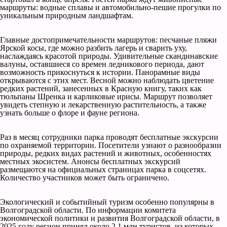
маршруты: водные сплавы и автомобильно-пешие прогулки по
уникальным природным ландшафтам.
Главные достопримечательности маршрутов: песчаные пляжи
Ярской косы, где можно разбить лагерь и сварить уху,
наслаждаясь красотой природы. Удивительные скандинавские
валуны, оставшиеся со времен ледникового периода, дают
возможность прикоснуться к истории. Панорамные виды
открываются с этих мест. Весной можно наблюдать цветение
редких растений, занесенных в Красную книгу, таких как
тюльпаны Шренка и карликовые ирисы. Маршрут позволяет
увидеть степную и лекарственную растительность, а также
узнать больше о флоре и фауне региона.
Раз в месяц сотрудники парка проводят бесплатные экскурсии
по охраняемой территории. Посетители узнают о разнообразии
природы, редких видах растений и животных, особенностях
местных экосистем. Анонсы бесплатных экскурсий
размещаются на официальных страницах парка в соцсетях.
Количество участников может быть ограничено.
Экологический и событийный туризм особенно популярны в
Волгоградской области. По информации комитета
экономической политики и развития Волгоградской области, в
2025 году регион принял около 2,1 млн туристов, из которых