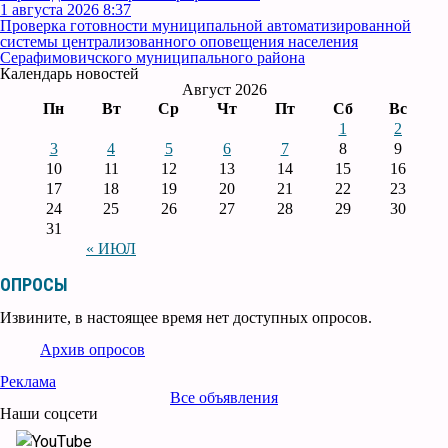
1 августа 2026 8:37
Проверка готовности муниципальной автоматизированной
системы централизованного оповещения населения
Серафимовичского муниципального района
Календарь новостей
Август 2026
Пн
Вт
Ср
Чт
Пт
Сб
Вс
1
2
3
4
5
6
7
8
9
10
11
12
13
14
15
16
17
18
19
20
21
22
23
24
25
26
27
28
29
30
31
« ИЮЛ
ОПРОСЫ
Извините, в настоящее время нет доступных опросов.
Архив опросов
Реклама
Все объявления
Наши соцсети
YouTube