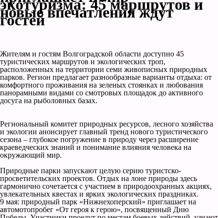
экотуризма: 45 маршрутов и
новые впечатления ждут
гостей
Жителям и гостям Волгоградской области доступно 45
туристических маршрутов и экологических троп,
расположенных на территории семи живописных природных
парков. Регион предлагает разнообразные варианты отдыха: от
комфортного проживания на зеленых стоянках и любования
панорамными видами со смотровых площадок до активного
досуга на рыболовных базах.
Региональный комитет природных ресурсов, лесного хозяйства
и экологии анонсирует главный тренд нового туристического
сезона – глубокое погружение в природу через расширение
краеведческих знаний и понимание влияния человека на
окружающий мир.
Природные парки запускают целую серию туристско-
просветительских проектов. Отдых на лоне природы здесь
гармонично сочетается с участием в природоохранных акциях,
увлекательных квестах и ярких экологических праздниках.
9 мая: природный парк «Нижнехоперский» приглашает на
автомотопробег «От героя к герою», посвященный Дню
Победы. Участники проедут по местам боевых действий, узнают