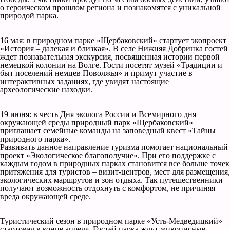
о героическом прошлом региона и познакомятся с уникальной
природой парка.
16 мая: в природном парке «Щербаковский» стартует экопроект
«История – далекая и близкая». В селе Нижняя Добринка гостей
ждет познавательная экскурсия, посвященная истории первой
немецкой колонии на Волге. Гости посетят музей «Традиции и
быт поселений немцев Поволжья» и примут участие в
интерактивных заданиях, где увидят настоящие
археологические находки.
19 июня: в честь Дня эколога России и Всемирного дня
окружающей среды природный парк «Щербаковский»
приглашает семейные команды на заповедный квест «Тайны
природного парка».
Развивать данное направление туризма помогает национальный
проект «Экологическое благополучие». При его поддержке с
каждым годом в природных парках становится все больше точек
притяжения для туристов – визит-центров, мест для размещения,
экологических маршрутов и зон отдыха. Так путешественники
получают возможность отдохнуть с комфортом, не причиняя
вреда окружающей среде.
Туристический сезон в природном парке «Усть-Медведицкий»
стартовал в конце апреля. Гостей парка ждут живописные