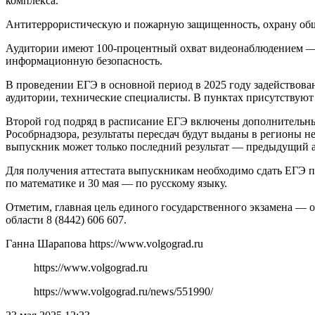
комплекса.
Антитеррористическую и пожарную защищенность, охрану общ
Аудитории имеют 100-процентный охват видеонаблюдением — э
информационную безопасность.
В проведении ЕГЭ в основной период в 2025 году задействова
аудитории, технические специалисты. В пунктах присутствуют
Второй год подряд в расписание ЕГЭ включены дополнительные
Рособрнадзора, результаты пересдач будут выданы в регионы н
выпускник может только последний результат — предыдущий а
Для получения аттестата выпускникам необходимо сдать ЕГЭ п
по математике и 30 мая — по русскому языку.
Отметим, главная цель единого государственного экзамена — 
области 8 (8442) 606 607.
Ганна Шарапова https://www.volgograd.ru
https://www.volgograd.ru
https://www.volgograd.ru/news/551990/