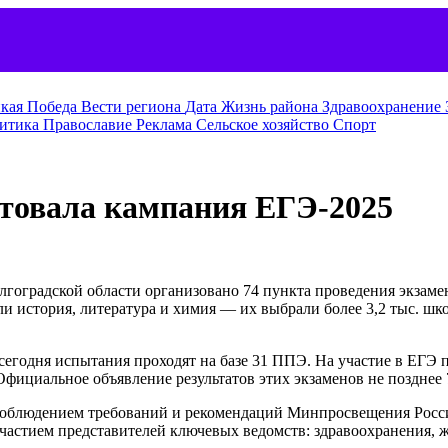
кая Победа
Вести региона
Дата
Жизнь района
Здравоохранение
итика
Православие
Реклама
Сельское хозяйство
Спорт
ртовала кампания ЕГЭ-2025
олгоградской области организовано 74 пункта проведения экза
и история, литература и химия — их выбрали более 3,2 тыс. шк
егодня испытания проходят на базе 31 ППЭ. На участие в ЕГЭ п
 Официальное объявление результатов этих экзаменов не позднее 
 соблюдением требований и рекомендаций Минпросвещения Росс
частием представителей ключевых ведомств: здравоохранения, 