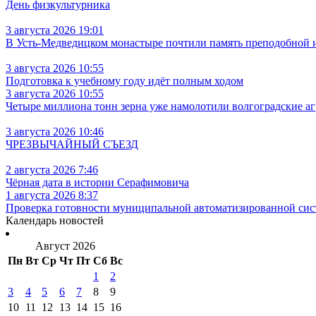
День физкультурника
3 августа 2026 19:01
В Усть‑Медведицком монастыре почтили память преподобной
3 августа 2026 10:55
Подготовка к учебному году идёт полным ходом
3 августа 2026 10:55
Четыре миллиона тонн зерна уже намолотили волгоградские а
3 августа 2026 10:46
ЧРЕЗВЫЧАЙНЫЙ СЪЕЗД
2 августа 2026 7:46
Чёрная дата в истории Серафимовича
1 августа 2026 8:37
Проверка готовности муниципальной автоматизированной сис
Календарь новостей
Август 2026
Пн
Вт
Ср
Чт
Пт
Сб
Вс
1
2
3
4
5
6
7
8
9
10
11
12
13
14
15
16