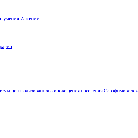
 игумении Арсении
грарии
темы централизованного оповещения населения Серафимовичск