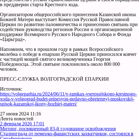
в преддверии старта Крестного хода.
Организатором общероссийского принесения Казанской иконы
Божией Матери выступает Комиссия Русской Православной
Церкви по развитию паломничества и принесению святынь при
содействии руководства регионов России и организационной
поддержке Всемирного Русского Народного Собора и Фонда
«Царьград».
Напомним, что в прошлом году в рамках Всероссийского
молебна о победе в епархии Русской Церкви приносился ковчег
с частицей мощей святого великомученика Георгия
Победоносца. Этой святыне поклонились около 800 000
человек.
ПРЕСС-СЛУЖБА ВОЛГОГРАДСКОЙ ЕПАРХИИ
Источник:
https://volgeparhia.ru/2024/06/11/v-ramkax-vserossijskogo-krestnogo-
xoda-v-volgograd-budet-prinesyon-nedavno-obretennyj-moskovskij-
spisok-kazanskoj-ikony-bozhiej-materi/
27 июня 2024 11:16
Лента новостей
2 февраля 2026 17:01
Митинг, посвященный 83-й годовщине освобождения
Сталинграда от немецко-фашистских захватчиков, состоялся в
Серафимовиче.