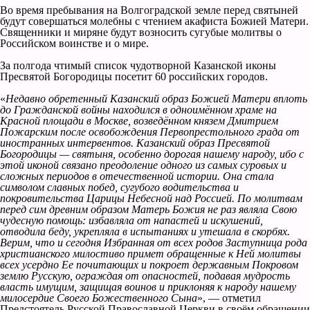
Во время пребывания на Волгоградской земле перед святыней
будут совершаться молебны с чтением акафиста Божией Матери.
Священники и миряне будут возносить сугубые молитвы о
Российском воинстве и о мире.
За полгода чтимый список чудотворной Казанской иконы
Пресвятой Богородицы посетит 60 российских городов.
«
Недавно обретенный Казанский образ Божией Матери вплоть
до Гражданской войны находился в одноимённом храме на
Красной площади в Москве, возведённом князем Дмитрием
Пожарским после освобождения Первопрестольного града от
иностранных интервентов. Казанский образ Пресвятой
Богородицы — святыня, особенно дорогая нашему народу, ибо с
этой иконой связано преодоление одного из самых суровых и
сложных периодов в отечественной истории. Она стала
символом славных побед, сугубого водительства и
покровительства Царицы Небесной над Россией. По молитвам
перед сим древним образом Матерь Божия не раз являла Свою
чудесную помощь: избавляла от напастей и искушений,
отводила беду, укрепляла в испытаниях и утешала в скорбях.
Верим, что и сегодня Избранная от всех родов Заступница рода
христианского милостиво примет обращенные к Ней молитвы
всех усердно Ее почитающих и покроет державным Покровом
землю Русскую, ограждая от опасностей, подавая мудрость
власть имущим, защищая воинов и приклоняя к народу нашему
милосердие Своего Божественного Сына
», — отметил
Предстоятель Русской Православной Церкви в своём обращении