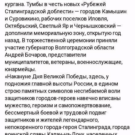
кургана. Тумбы в честь новых «Рубежей
Сталинградской доблести» — городов Камышин
и Суровикино, рабочих поселков Иловля,
Октябрьский, Светлый Яр и Чернышковский —
дополнили мемориальную зону, открытую год
назад. В торжественной церемонии приняли
участие губернатор Волгоградской области
Андрей Бочаров, представители
муниципалитетов, ветераны, военнослужащие,
юнармейцы.
«Накануне Дня Великой Победы, здесь, у
подножия главной высоты России, в едином
строю памятных символов несгибаемой воли
защитников городов-героев навечно вписаны
мужество, героизм и самопожертвование,
бессмертный боевой и трудовой подвиг
защитников и жителей легендарного,
непокоренного города-героя Сталинграда, города
воинской славы Калач-на-Дону, населенных