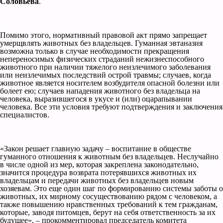
Соловьева
.
Помимо этого, нормативный правовой акт прямо запрещает
умерщвлять животных без владельцев. Гуманная эвтаназия
возможна только в случае необходимости прекращения
непереносимых физических страданий нежизнеспособного
животного при наличии тяжелого неизлечимого заболевания
или неизлечимых последствий острой травмы; случаев, когда
животное является носителем возбудителя опасной болезни или
болеет ею; случаев нападения животного без владельца на
человека, выразившегося в укусе и (или) оцарапывании
человека. Все эти условия требуют подтверждения и заключения
специалистов.
«Закон решает главную задачу – воспитание в обществе
гуманного отношения к животным без владельцев. Неслучайно
в числе одной из мер, которая закреплена законодательно,
значится процедура возврата потерявшихся животных их
владельцам и передачи животных без владельцев новым
хозяевам. Это еще один шаг по формированию системы заботы о
животных, их мирному сосуществованию рядом с человеком, а
также повышению нравственных требований к тем гражданам,
которые, заводя питомцев, берут на себя ответственность за их
будущее», – прокомментировал председатель комитета