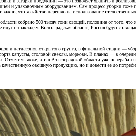
асовки и затарки продукции — это позволяет хранить и реализо
нцией и упаковочным оборудованием. Сам процесс уборки тоже
оважно, что хозяйство перешло на использование отечественных
бласти собрано 500 тысяч тонн овощей, половина от того, что 
ые идут на закладку: Волгоградская область, Россия будут с ов
рцов и патиссонов открытого грунта, в финальной стадии — убо
сорта капусты, столовой свёклы, моркови. В планах — в очередн
. Отметим также, что в Волгоградской области уже перерабаты
 качественную овощную продукцию, но и довести ее до потребит