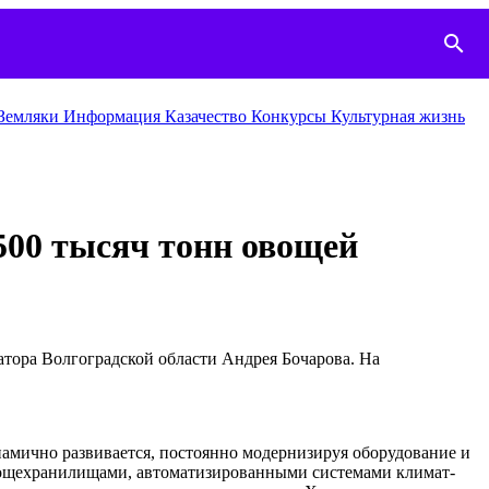
search
Земляки
Информация
Казачество
Конкурcы
Культурная жизнь
 500 тысяч тонн овощей
тора Волгоградской области Андрея Бочарова. На
намично развивается, постоянно модернизируя оборудование и
 овощехранилищами, автоматизированными системами климат-