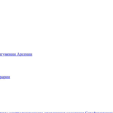
 игумении Арсении
грарии