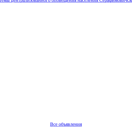
темы централизованного оповещения населения Серафимовичск
Все объявления