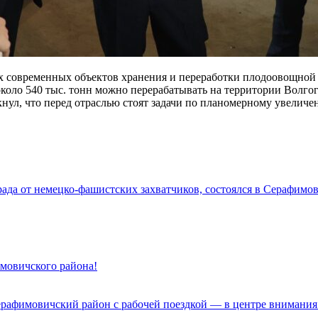
х современных объектов хранения и переработки плодоовощной
около 540 тыс. тонн можно перерабатывать на территории Волго
ул, что перед отраслью стоят задачи по планомерному увеличен
да от немецко-фашистских захватчиков, состоялся в Серафимов
имовичского района!
ерафимовичский район с рабочей поездкой — в центре внимания