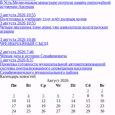
В Усть‑Медведицком монастыре почтили память преподобной
игумении Арсении
3 августа 2026 10:55
Подготовка к учебному году идёт полным ходом
3 августа 2026 10:55
Четыре миллиона тонн зерна уже намолотили волгоградские
аграрии
3 августа 2026 10:46
ЧРЕЗВЫЧАЙНЫЙ СЪЕЗД
2 августа 2026 7:46
Чёрная дата в истории Серафимовича
1 августа 2026 8:37
Проверка готовности муниципальной автоматизированной
системы централизованного оповещения населения
Серафимовичского муниципального района
Календарь новостей
Август 2026
Пн
Вт
Ср
Чт
Пт
Сб
Вс
1
2
3
4
5
6
7
8
9
10
11
12
13
14
15
16
17
18
19
20
21
22
23
24
25
26
27
28
29
30