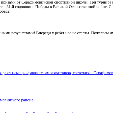
призами от Серафимовичской спортивной школы. Три турнира п
те – 81-й годовщине Победы в Великой Отечественной войне. Сп
обеде.
йными результатами! Впереди у ребят новые старты. Пожелаем им
да от немецко-фашистских захватчиков, состоялся в Серафимов
имовичского района!