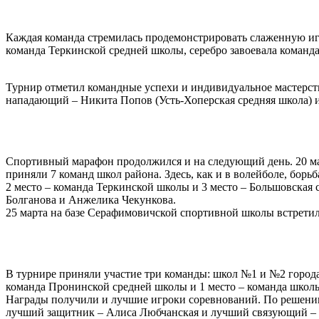
Каждая команда стремилась продемонстрировать слаженную игр
команда Теркинской средней школы, серебро завоевала команд
Турнир отметил командные успехи и индивидуальное мастерст
нападающий – Никита Попов (Усть-Хоперская средняя школа) 
Спортивный марафон продолжился и на следующий день. 20 ма
приняли 7 команд школ района. Здесь, как и в волейболе, бор
2 место – команда Теркинской школы и 3 место – Большовская
Болганова и Анжелика Чекункова.
25 марта на базе Серафимовичской спортивной школы встретил
В турнире приняли участие три команды: школ №1 и №2 города
команда Пронинской средней школы и 1 место – команда школ
Награды получили и лучшие игроки соревнований. По решению
лучший защитник – Алиса Любчанская и лучший связующий – 