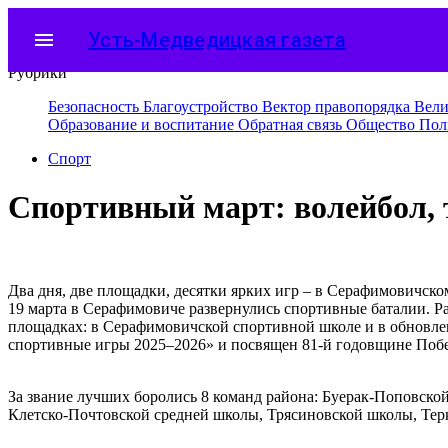
menu
Усть-Медведицкая газета
Рубрики
Безопасность
Благоустройство
Вектор правопорядка
Вели
Образование и воспитание
Обратная связь
Общество
Пол
Спорт
Спортивный март: волейбол, 
Два дня, две площадки, десятки ярких игр – в Серафимовичск
19 марта в Серафимовиче развернулись спортивные баталии. 
площадках: в Серафимовичской спортивной школе и в обновле
спортивные игры 2025–2026» и посвящен 81-й годовщине Побе
За звание лучших боролись 8 команд района: Буерак-Поповск
Клетско-Почтовской средней школы, Трясиновской школы, Те