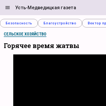
menu
Усть-Медведицкая газета
Безопасность
Благоустройство
Вектор п
СЕЛЬСКОЕ ХОЗЯЙСТВО
Горячее время жатвы