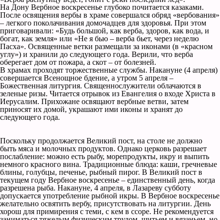
На Дону Вербное воскресенье глубоко почитается казаками.
После освящения вербы в храме совершался обряд «вербования»
– легкого поколачивания домочадцев для здоровья. При этом
приговаривали: «Будь большой, как верба, здоров, как вода, и
богат, как земля» или «Не я бью – верба бьет, через неделю
Пасха». Освященные ветки размещали за иконами (в «красном
углу») и хранили до следующего года. Верили, что верба
оберегает дом от пожара, а скот – от болезней.
В храмах проходят торжественные службы. Накануне (4 апреля)
совершается Всенощное бдение, а утром 5 апреля –
Божественная литургия. Священнослужители облачаются в
зеленые ризы. Читается отрывок из Евангелия о входе Христа в
Иерусалим. Прихожане освящают вербные ветви, затем
приносят их домой, украшают ими иконы и хранят до
следующего года.
Поскольку продолжается Великий пост, на столе не должно
быть мяса и молочных продуктов. Однако церковь разрешает
послабление: можно есть рыбу, морепродукты, икру и выпить
немного красного вина. Традиционные блюда: каши, гречневые
блины, голубцы, печенье, рыбный пирог. В Великий пост в
текущем году Вербное воскресенье – единственный день, когда
разрешена рыба. Накануне, 4 апреля, в Лазареву субботу
допускается употребление рыбной икры. В Вербное воскресенье
желательно освятить вербу, присутствовать на литургии. День
хорош для примирения с теми, с кем в ссоре. Не рекомендуется
заниматься тяжелым физическим трудом, шитьем и вязаньем, но