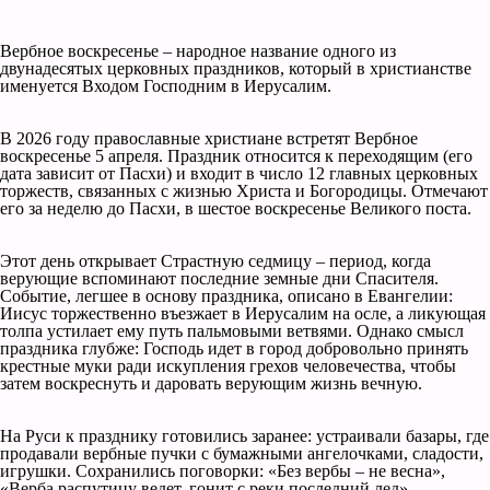
Вербное воскресенье – народное название одного из
двунадесятых церковных праздников, который в христианстве
именуется Входом Господним в Иерусалим.
В 2026 году православные христиане встретят Вербное
воскресенье 5 апреля. Праздник относится к переходящим (его
дата зависит от Пасхи) и входит в число 12 главных церковных
торжеств, связанных с жизнью Христа и Богородицы. Отмечают
его за неделю до Пасхи, в шестое воскресенье Великого поста.
Этот день открывает Страстную седмицу – период, когда
верующие вспоминают последние земные дни Спасителя.
Событие, легшее в основу праздника, описано в Евангелии:
Иисус торжественно въезжает в Иерусалим на осле, а ликующая
толпа устилает ему путь пальмовыми ветвями. Однако смысл
праздника глубже: Господь идет в город добровольно принять
крестные муки ради искупления грехов человечества, чтобы
затем воскреснуть и даровать верующим жизнь вечную.
На Руси к празднику готовились заранее: устраивали базары, где
продавали вербные пучки с бумажными ангелочками, сладости,
игрушки. Сохранились поговорки: «Без вербы – не весна»,
«Верба распутицу ведет, гонит с реки последний лед».