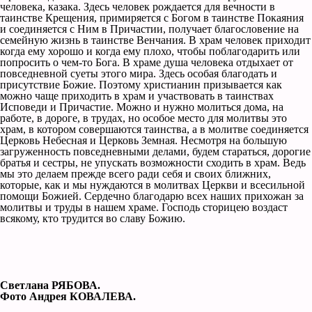
человека, казака. Здесь человек рождается для вечности в
таинстве Крещения, примиряется с Богом в таинстве Покаяния
и соединяется с Ним в Причастии, получает благословение на
семейную жизнь в таинстве Венчания. В храм человек приходит
когда ему хорошо и когда ему плохо, чтобы поблагодарить или
попросить о чем-то Бога. В храме душа человека отдыхает от
повседневной суеты этого мира. Здесь особая благодать и
присутствие Божие. Поэтому христианин призывается как
можно чаще приходить в храм и участвовать в таинствах
Исповеди и Причастие. Можно и нужно молиться дома, на
работе, в дороге, в трудах, но особое место для молитвы это
храм, в котором совершаются таинства, а в молитве соединяется
Церковь Небесная и Церковь Земная. Несмотря на большую
загруженность повседневными делами, будем стараться, дорогие
братья и сестры, не упускать возможности сходить в храм. Ведь
мы это делаем прежде всего ради себя и своих ближних,
которые, как и мы нуждаются в молитвах Церкви и всесильной
помощи Божией. Сердечно благодарю всех наших прихожан за
молитвы и труды в нашем храме. Господь сторицею воздаст
всякому, кто трудится во славу Божию.
Светлана РЯБОВА.
Фото Андрея КОВАЛЕВА.