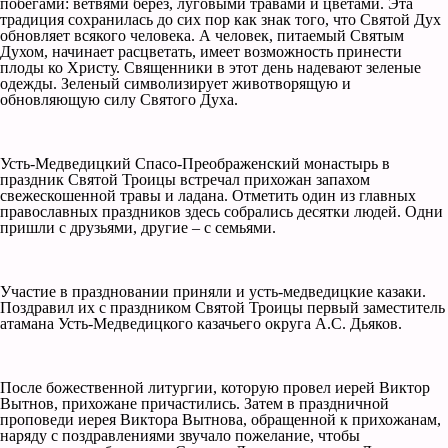
побегами: ветвями берез, луговыми травами и цветами. Эта
традиция сохранилась до сих пор как знак того, что Святой Дух
обновляет всякого человека. А человек, питаемый Святым
Духом, начинает расцветать, имеет возможность принести
плоды ко Христу. Священники в этот день надевают зеленые
одежды. Зеленый символизирует животворящую и
обновляющую силу Святого Духа.
Усть-Медведицкий Спасо-Преображенский монастырь в
праздник Святой Троицы встречал прихожан запахом
свежескошенной травы и ладана. Отметить один из главных
православных праздников здесь собрались десятки людей. Одни
пришли с друзьями, другие – с семьями.
Участие в праздновании приняли и усть-медведицкие казаки.
Поздравил их с праздником Святой Троицы первый заместитель
атамана Усть-Медведицкого казачьего округа А.С. Дьяков.
После божественной литургии, которую провел иерей Виктор
Вытнов, прихожане причастились. Затем в праздничной
проповеди иерея Виктора Вытнова, обращенной к прихожанам,
наряду с поздравлениями звучало пожелание, чтобы