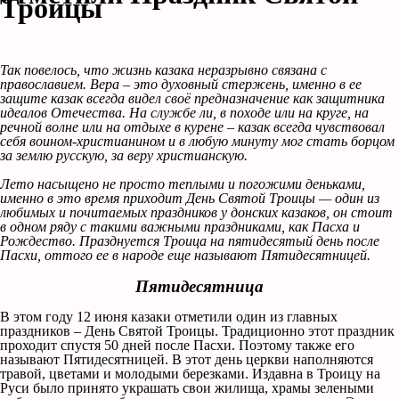
Троицы
Так повелось, что жизнь казака неразрывно связана с
православием. Вера – это духовный стержень, именно в ее
защите казак всегда видел своё предназначение как защитника
идеалов Отечества. На службе ли, в походе или на круге, на
речной волне или на отдыхе в курене – казак всегда чувствовал
себя воином-христианином и в любую минуту мог стать борцом
за землю русскую, за веру христианскую.
Лето насыщено не просто теплыми и погожими деньками,
именно в это время приходит День Святой Троицы — один из
любимых и почитаемых праздников у донских казаков, он стоит
в одном ряду с такими важными праздниками, как Пасха и
Рождество. Празднуется Троица на пятидесятый день после
Пасхи, оттого ее в народе еще называют Пятидесятницей.
Пятидесятница
В этом году 12 июня казаки отметили один из главных
праздников – День Святой Троицы. Традиционно этот праздник
проходит спустя 50 дней после Пасхи. Поэтому также его
называют Пятидесятницей. В этот день церкви наполняются
травой, цветами и молодыми березками. Издавна в Троицу на
Руси было принято украшать свои жилища, храмы зелеными