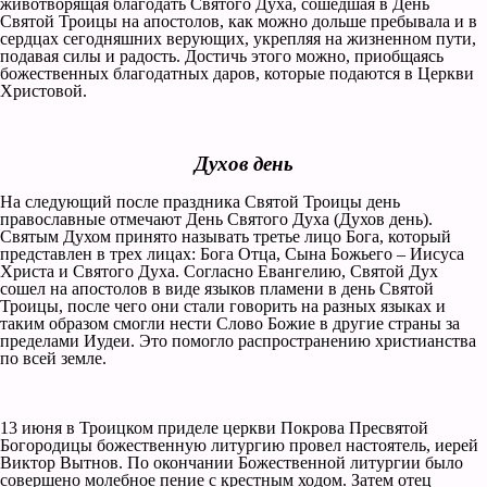
животворящая благодать Святого Духа, сошедшая в День
Святой Троицы на апостолов, как можно дольше пребывала и в
сердцах сегодняшних верующих, укрепляя на жизненном пути,
подавая силы и радость. Достичь этого можно, приобщаясь
божественных благодатных даров, которые подаются в Церкви
Христовой.
Духов день
На следующий после праздника Святой Троицы день
православные отмечают День Святого Духа (Духов день).
Святым Духом принято называть третье лицо Бога, который
представлен в трех лицах: Бога Отца, Сына Божьего – Иисуса
Христа и Святого Духа. Согласно Евангелию, Святой Дух
сошел на апостолов в виде языков пламени в день Святой
Троицы, после чего они стали говорить на разных языках и
таким образом смогли нести Слово Божие в другие страны за
пределами Иудеи. Это помогло распространению христианства
по всей земле.
13 июня в Троицком приделе церкви Покрова Пресвятой
Богородицы божественную литургию провел настоятель, иерей
Виктор Вытнов. По окончании Божественной литургии было
совершено молебное пение с крестным ходом. Затем отец