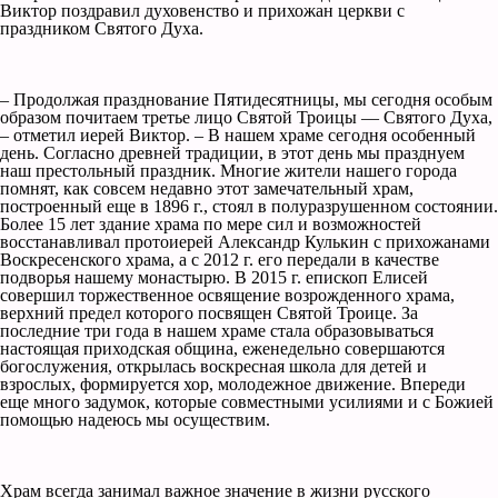
Виктор поздравил духовенство и прихожан церкви с
праздником Святого Духа.
– Продолжая празднование Пятидесятницы, мы сегодня особым
образом почитаем третье лицо Святой Троицы — Святого Духа,
– отметил иерей Виктор. – В нашем храме сегодня особенный
день. Согласно древней традиции, в этот день мы празднуем
наш престольный праздник. Многие жители нашего города
помнят, как совсем недавно этот замечательный храм,
построенный еще в 1896 г., стоял в полуразрушенном состоянии.
Более 15 лет здание храма по мере сил и возможностей
восстанавливал протоиерей Александр Кулькин с прихожанами
Воскресенского храма, а с 2012 г. его передали в качестве
подворья нашему монастырю. В 2015 г. епископ Елисей
совершил торжественное освящение возрожденного храма,
верхний предел которого посвящен Святой Троице. За
последние три года в нашем храме стала образовываться
настоящая приходская община, еженедельно совершаются
богослужения, открылась воскресная школа для детей и
взрослых, формируется хор, молодежное движение. Впереди
еще много задумок, которые совместными усилиями и с Божией
помощью надеюсь мы осуществим.
Храм всегда занимал важное значение в жизни русского