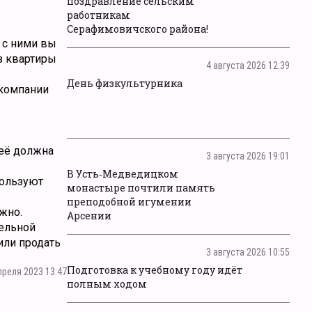
поздравление сельским
работникам
Серафимовичского района!
 с ними вы
з квартиры
4 августа 2026 12:39
День физкультурника
 компании
неё должна
3 августа 2026 19:01
В Усть‑Медведицком
пользуют
монастыре почтили память
преподобной игумении
жно.
Арсении
тельной
или продать
3 августа 2026 10:55
Подготовка к учебному году идёт
преля 2023 13:47
полным ходом