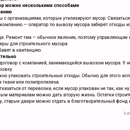
ор можно несколькими способами
панию
 с организациями, которые утилизируют мусор. Связаться
омпанию — оператор по вывозу мусора заберёт отходы и
ще. Ремонт там — обычное явление, поэтому управляющие
еры для строительного мусора.
бавят в квитанцию.
ятельно
договор с компанией, занимающейся вывозом мусора. У 
ровку.
ужно упаковать строительные отходы. Обычно для этого ис
 ткани или полипропилена.
азаться от перевозки, если мусор упакован не так, как ну
ным материалам можно дать вторую жизнь. Остатки строи
тку, старые двери можно отдать в благотворительный фонд 
6 а