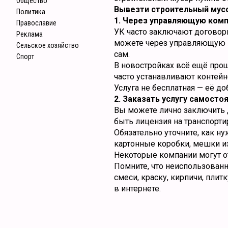
Общество
Вывезти строительный мус
Политика
1. Через управляющую ком
Православие
УК часто заключают договоры
Реклама
можете через управляющую к
Сельское хозяйство
сам.
Спорт
В новостройках всё ещё про
часто устанавливают контейн
Услуга не бесплатная — её до
2. Заказать услугу самосто
Вы можете лично заключить 
быть лицензия на транспорти
Обязательно уточните, как н
картонные коробки, мешки из
Некоторые компании могут отк
Помните, что неиспользован
смеси, краску, кирпичи, пли
в интернете.