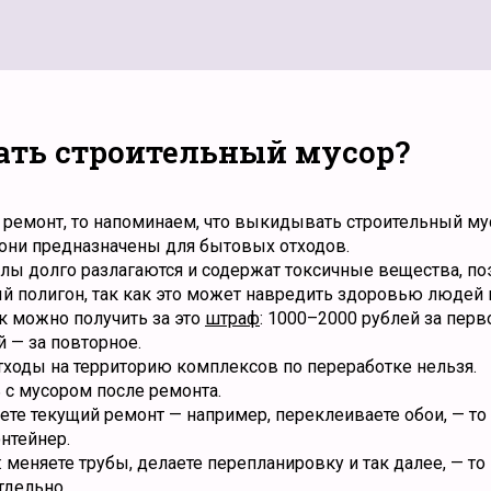
ть строительный мусор?
 ремонт, то напоминаем, что выкидывать строительный му
 они предназначены для бытовых отходов.
алы долго разлагаются и содержат токсичные вещества, по
й полигон, так как это может навредить здоровью людей 
 можно получить за это
штраф
: 1000–2000 рублей за перв
й — за повторное.
тходы на территорию комплексов по переработке нельзя.
 с мусором после ремонта.
аете текущий ремонт — например, переклеиваете обои, — т
нтейнер.
: меняете трубы, делаете перепланировку и так далее, — т
тдельно.