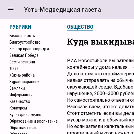
menu
Усть-Медведицкая газета
РУБРИКИ
ОБЩЕСТВО
Безопасность
Куда выкидыва
Благоустройство
Вектор правопорядка
Великая Победа
РИА НовостиЕсли вы затеяли
Вести региона
контейнеры у дома нельзя —
Дата
Дело в том, что стройматери
Жизнь района
нельзя отправлять на обычны
Здравоохранение
окружающей среде. Вдобавок
Земляки
нарушение, 2000–3000 рубле
Информация
Но самостоятельно отвезти о
Казачество
Рассказываем, что же делать
Конкурcы
Стоит отметить: если вы дел
Культурная жизнь
мусор можно и в обычный ко
Образование и воспитание
Но если затеяли капитальный
Обратная связь
строительный мусор нужно о