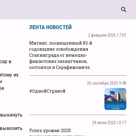
search
ЛЕНТА НОВОСТЕЙ
2 февраля 2026 17:01
Митинг, посвященный 83-й
годовщине освобождения
Сталинграда от немецко-
фашистских захватчиков,
сор в
состоялся в Серафимовиче.
этому их
и
30 сентября 2025 9:48
ое
#ОднойСтраной
о выкинуть
29 июля 2025 10:17
о вывозить
Успех урожая-2025: