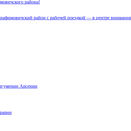
имовичского района!
ерафимовичский район с рабочей поездкой — в центре внимания
 игумении Арсении
грарии