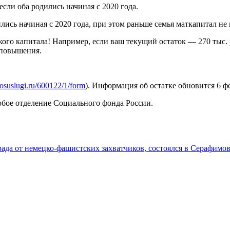
если оба родились начиная с 2020 года.
ись начиная с 2020 года, при этом раньше семья маткапитал не 
ого капитала! Например, если ваш текущий остаток — 270 тыс. ру
 повышения.
osuslugi.ru/600122/1/form
). Информация об остатке обновится 6 ф
юбое отделение Социального фонда России.
да от немецко-фашистских захватчиков, состоялся в Серафимов