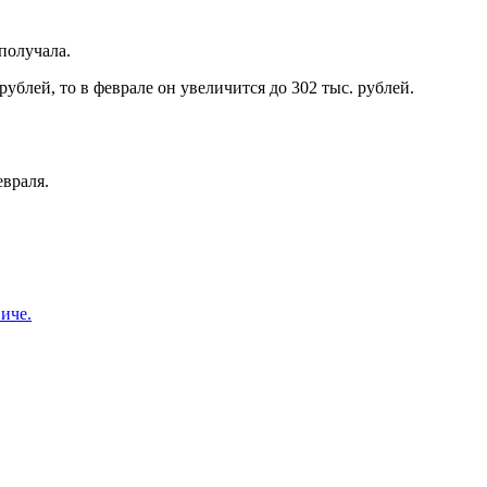
получала.
блей, то в феврале он увеличится до 302 тыс. рублей.
евраля.
иче.