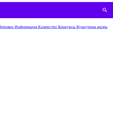
search
Земляки
Информация
Казачество
Конкурcы
Культурная жизнь