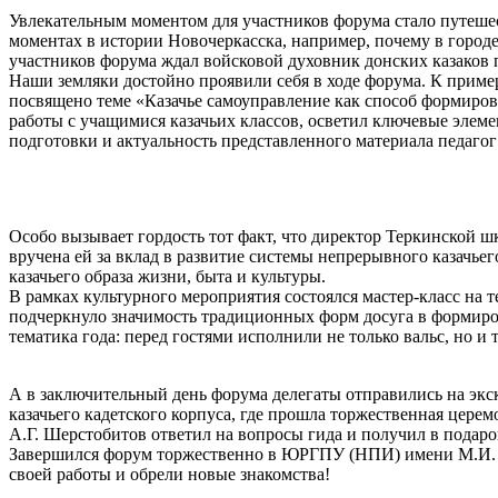
Увлекательным моментом для участников форума стало путешест
моментах в истории Новочеркасска, например, почему в город
участников форума ждал войсковой духовник донских казаков
Наши земляки достойно проявили себя в ходе форума. К приме
посвящено теме «Казачье самоуправление как способ формирова
работы с учащимися казачьих классов, осветил ключевые элеме
подготовки и актуальность представленного материала педагог
Особо вызывает гордость тот факт, что директор Теркинской ш
вручена ей за вклад в развитие системы непрерывного казачье
казачьего образа жизни, быта и культуры.
В рамках культурного мероприятия состоялся мастер-класс на 
подчеркнуло значимость традиционных форм досуга в формиров
тематика года: перед гостями исполнили не только вальс, но 
А в заключительный день форума делегаты отправились на экс
казачьего кадетского корпуса, где прошла торжественная цере
А.Г. Шерстобитов ответил на вопросы гида и получил в подаро
Завершился форум торжественно в ЮРГПУ (НПИ) имени М.И. П
своей работы и обрели новые знакомства!