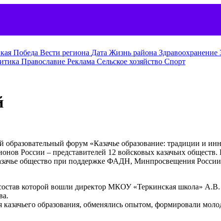
кая Победа
Вести региона
Дата
Жизнь района
Здравоохранение
итика
Православие
Реклама
Сельское хозяйство
Спорт
й
ий образовательный форум «Казачье образование: традиции и ин
онов России – представителей 12 войсковых казачьих обществ. 
казачье общество при поддержке ФАДН, Минпросвещения России
состав которой вошли директор МКОУ «Теркинская школа» А.В. 
ва.
 казачьего образования, обменялись опытом, формировали моло