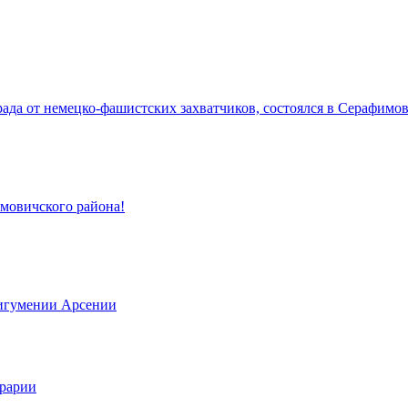
да от немецко-фашистских захватчиков, состоялся в Серафимов
имовичского района!
 игумении Арсении
грарии