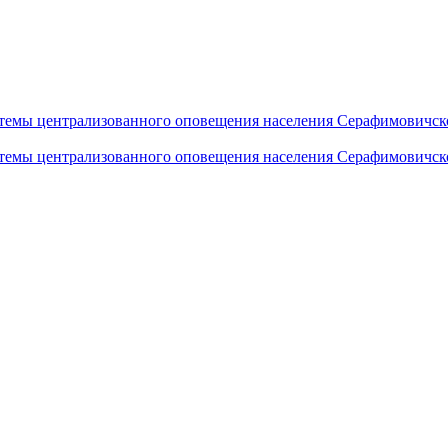
темы централизованного оповещения населения Серафимовичск
темы централизованного оповещения населения Серафимовичск