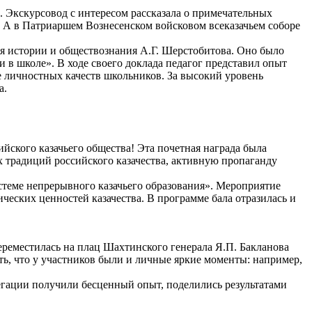
. Экскурсовод с интересом рассказала о примечательных
. А в Патриаршем Вознесенском войсковом всеказачьем соборе
ля истории и обществознания А.Г. Шерстобитова. Оно было
 в школе». В ходе своего доклада педагог представил опыт
е личностных качеств школьников. За высокий уровень
а.
ийского казачьего общества! Эта почетная награда была
х традиций российского казачества, активную пропаганду
истеме непрерывного казачьего образования». Мероприятие
еских ценностей казачества. В программе бала отразилась и
ереместилась на плац Шахтинского генерала Я.П. Бакланова
ить, что у участников были и личные яркие моменты: например,
ации получили бесценный опыт, поделились результатами