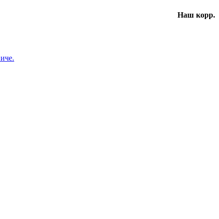
Наш корр.
иче.