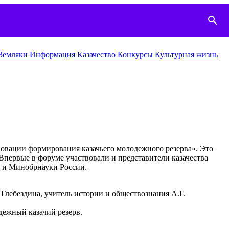
search
Земляки
Информация
Казачество
Конкурcы
Культурная жизнь
новации формирования казачьего молодежного резерва». Это
Впервые в форуме участвовали и представители казачества
 и Минобрнауки России.
Глебездина, учитель истории и обществознания А.Г.
дежный казачий резерв.