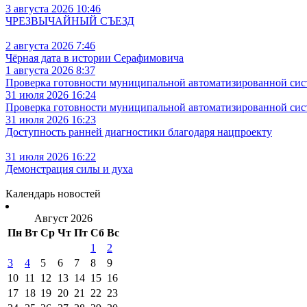
3 августа 2026 10:46
ЧРЕЗВЫЧАЙНЫЙ СЪЕЗД
2 августа 2026 7:46
Чёрная дата в истории Серафимовича
1 августа 2026 8:37
Проверка готовности муниципальной автоматизированной сис
31 июля 2026 16:24
Проверка готовности муниципальной автоматизированной сис
31 июля 2026 16:23
Доступность ранней диагностики благодаря нацпроекту
31 июля 2026 16:22
Демонстрация силы и духа
Календарь новостей
Август 2026
Пн
Вт
Ср
Чт
Пт
Сб
Вс
1
2
3
4
5
6
7
8
9
10
11
12
13
14
15
16
17
18
19
20
21
22
23