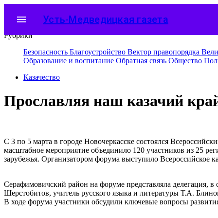
menu
Усть-Медведицкая газета
Рубрики
Безопасность
Благоустройство
Вектор правопорядка
Вели
Образование и воспитание
Обратная связь
Общество
Пол
Казачество
Прославляя наш казачий кра
С 3 по 5 марта в городе Новочеркасске состоялся Всероссийск
масштабное мероприятие объединило 120 участников из 25 реги
зарубежья. Организатором форума выступило Всероссийское 
Серафимовичский район на форуме представляла делегация, в 
Шерстобитов, учитель русского языка и литературы Т.А. Блино
В ходе форума участники обсудили ключевые вопросы развития