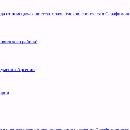
а от немецко-фашистских захватчиков, состоялся в Серафимови
овичского района!
игумении Арсении
рарии
емы централизованного оповещения населения Серафимовичско