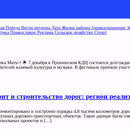
ая Победа
Вести региона
Дата
Жизнь района
Здравоохранение
З
тика
Православие
Реклама
Сельское хозяйство
Спорт
азачка Мать»! 🌟 7 декабря в Пронинском КДЦ состоялся долгожд
бителей казачьей культуры и музыки. В фестивале приняли учас
монт и строительство дорог: регион реал
тремонтировано и построено порядка 4,8 тысячи километров дор
рупных дорожно-транспортных объектов. Такие данные были озв
ональных проектов и […]