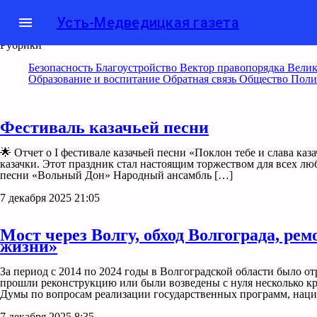
menu
Усть-Медведицкая газета
Рубрики
Безопасность
Благоустройство
Вектор правопорядка
Велик
Образование и воспитание
Обратная связь
Общество
Поли
Фестиваль казачьей песни
🌟 Отчет о I фестивале казачьей песни «Поклон тебе и слава к
казачки. Этот праздник стал настоящим торжеством для всех лю
песни «Вольный Дон» Народный ансамбль […]
7 декабря 2025 21:05
Мост через Волгу, обход Волгограда, ре
жизни»
За период с 2014 по 2024 годы в Волгоградской области было о
прошли реконструкцию или были возведены с нуля несколько к
Думы по вопросам реализации государственных программ, наци
7 декабря 2025 8:35