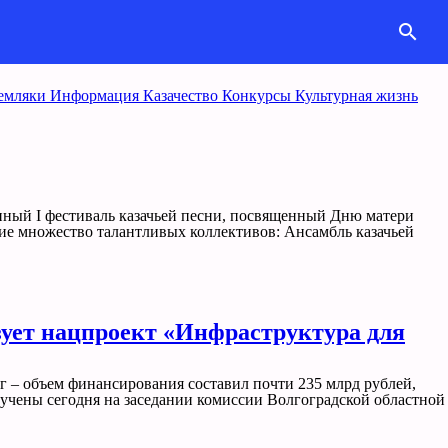
search
емляки
Информация
Казачество
Конкурcы
Культурная жизнь
анный I фестиваль казачьей песни, посвященный Дню матери
тие множество талантливых коллективов: Ансамбль казачьей
изует нацпроект «Инфраструктура для
ог – объем финансирования составил почти 235 млрд рублей,
учены сегодня на заседании комиссии Волгоградской областной