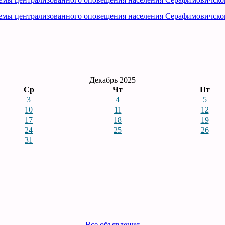
емы централизованного оповещения населения Серафимовичско
Декабрь 2025
Ср
Чт
Пт
3
4
5
10
11
12
17
18
19
24
25
26
31
Все объявления