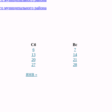
го муниципального района
Сб
Вс
6
7
13
14
20
21
27
28
ЯНВ »