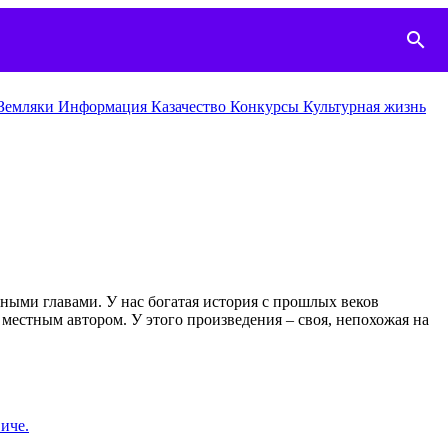
search
Земляки
Информация
Казачество
Конкурcы
Культурная жизнь
ными главами. У нас богатая история с прошлых веков
местным автором. У этого произведения – своя, непохожая на
иче.