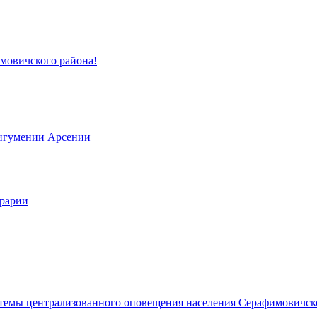
имовичского района!
 игумении Арсении
грарии
темы централизованного оповещения населения Серафимовичск