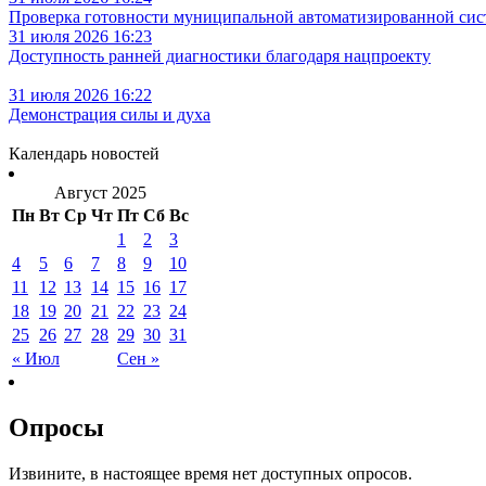
Проверка готовности муниципальной автоматизированной сис
31 июля 2026 16:23
Доступность ранней диагностики благодаря нацпроекту
31 июля 2026 16:22
Демонстрация силы и духа
Календарь новостей
Август 2025
Пн
Вт
Ср
Чт
Пт
Сб
Вс
1
2
3
4
5
6
7
8
9
10
11
12
13
14
15
16
17
18
19
20
21
22
23
24
25
26
27
28
29
30
31
« Июл
Сен »
Опросы
Извините, в настоящее время нет доступных опросов.