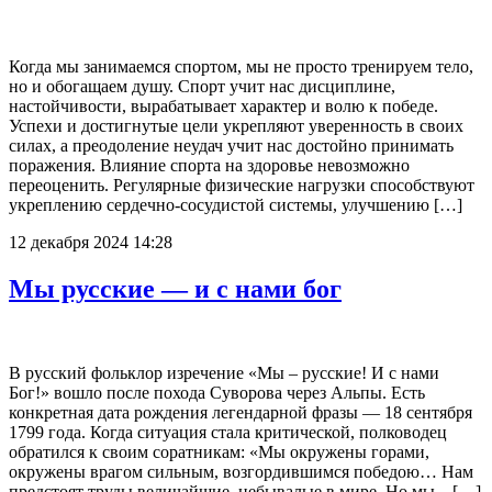
Когда мы занимаемся спортом, мы не просто тренируем тело,
но и обогащаем душу. Спорт учит нас дисциплине,
настойчивости, вырабатывает характер и волю к победе.
Успехи и достигнутые цели укрепляют уверенность в своих
силах, а преодоление неудач учит нас достойно принимать
поражения. Влияние спорта на здоровье невозможно
переоценить. Регулярные физические нагрузки способствуют
укреплению сердечно-сосудистой системы, улучшению […]
12 декабря 2024 14:28
Мы русские — и с нами бог
В русский фольклор изречение «Мы – русские! И с нами
Бог!» вошло после похода Суворова через Альпы. Есть
конкретная дата рождения легендарной фразы — 18 сентября
1799 года. Когда ситуация стала критической, полководец
обратился к своим соратникам: «Мы окружены горами,
окружены врагом сильным, возгордившимся победою… Нам
предстоят труды величайшие, небывалые в мире. Но мы – […]