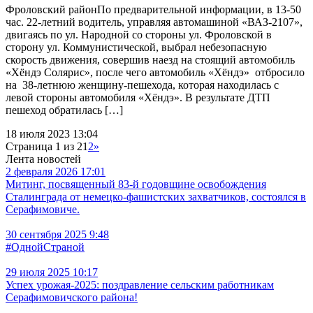
Фроловский районПо предварительной информации, в 13-50
час. 22-летний водитель, управляя автомашиной «ВАЗ-2107»,
двигаясь по ул. Народной со стороны ул. Фроловской в
сторону ул. Коммунистической, выбрал небезопасную
скорость движения, совершив наезд на стоящий автомобиль
«Хёндэ Солярис», после чего автомобиль «Хёндэ» отбросило
на 38-летнюю женщину-пешехода, которая находилась с
левой стороны автомобиля «Хёндэ». В результате ДТП
пешеход обратилась […]
18 июля 2023 13:04
Страница 1 из 2
1
2
»
Лента новостей
2 февраля 2026 17:01
Митинг, посвященный 83-й годовщине освобождения
Сталинграда от немецко-фашистских захватчиков, состоялся в
Серафимовиче.
30 сентября 2025 9:48
#ОднойСтраной
29 июля 2025 10:17
Успех урожая-2025: поздравление сельским работникам
Серафимовичского района!