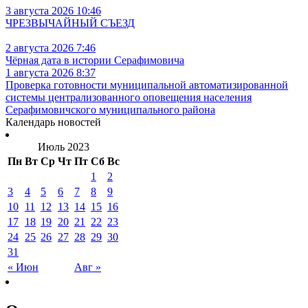
3 августа 2026 10:46
ЧРЕЗВЫЧАЙНЫЙ СЪЕЗД
2 августа 2026 7:46
Чёрная дата в истории Серафимовича
1 августа 2026 8:37
Проверка готовности муниципальной автоматизированной
системы централизованного оповещения населения
Серафимовичского муниципального района
Календарь новостей
Июль 2023
Пн
Вт
Ср
Чт
Пт
Сб
Вс
1
2
3
4
5
6
7
8
9
10
11
12
13
14
15
16
17
18
19
20
21
22
23
24
25
26
27
28
29
30
31
« Июн
Авг »