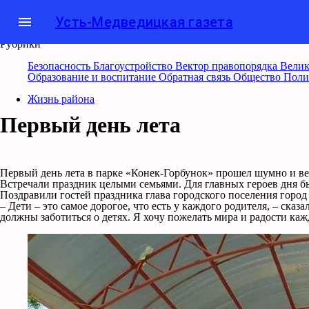
menu
Усть-Медведицкая газета
Рубрики
Безопасность
Благоустройство
Вектор правопорядка
Велик
Образование и воспитание
Обратная связь
Общество
Поли
Жизнь района
Первый день лета
Первый день лета в парке «Конек-Горбунок» прошел шумно и ве
Встречали праздник целыми семьями. Для главных героев дня бы
Поздравили гостей праздника глава городского поселения горо
– Дети – это самое дорогое, что есть у каждого родителя, – ска
должны заботиться о детях. Я хочу пожелать мира и радости каж