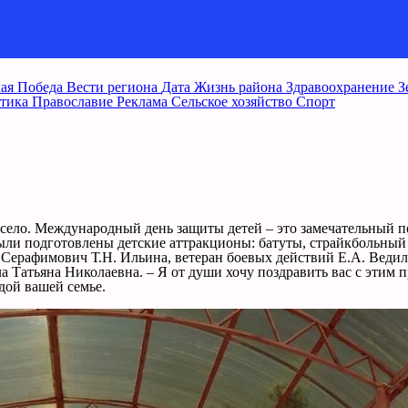
ая Победа
Вести региона
Дата
Жизнь района
Здравоохранение
З
тика
Православие
Реклама
Сельское хозяйство
Спорт
село. Международный день защиты детей – это замечательный п
ли подготовлены детские аттракционы: батуты, страйкбольный и 
д Серафимович Т.Н. Ильина, ветеран боевых действий Е.А. Веди
зала Татьяна Николаевна. – Я от души хочу поздравить вас с этим
дой вашей семье.