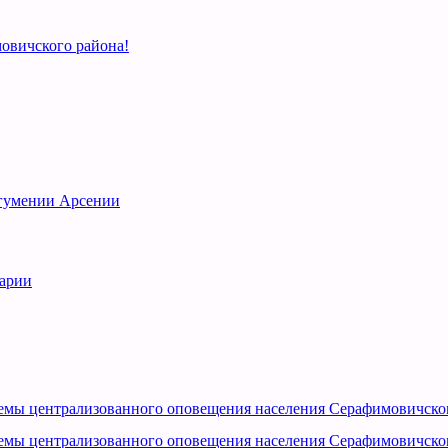
овичского района!
игумении Арсении
рарии
емы централизованного оповещения населения Серафимовичско
емы централизованного оповещения населения Серафимовичско