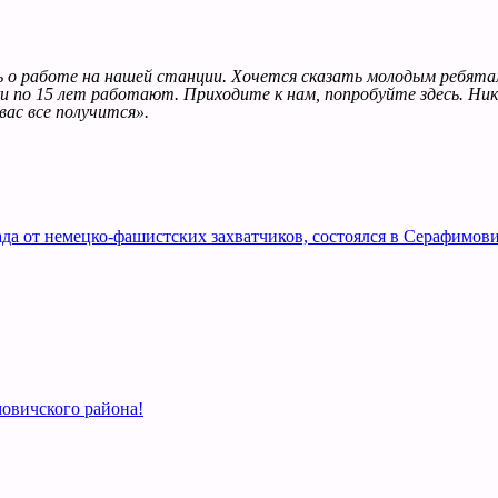
ть о работе на нашей станции. Хочется сказать молодым ребят
и по 15 лет работают. Приходите к нам, попробуйте здесь. Ник
вас все получится».
а от немецко-фашистских захватчиков, состоялся в Серафимови
овичского района!