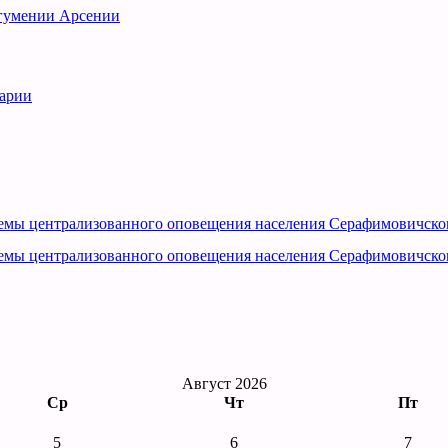
игумении Арсении
рарии
емы централизованного оповещения населения Серафимовичско
емы централизованного оповещения населения Серафимовичско
Август 2026
Ср
Чт
Пт
5
6
7