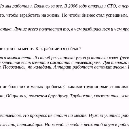
 Но мы работали. Брались за все. В 2006 году открыли СТО, а че
ого, чтобы заработать на жизнь. Но чтобы бизнес стал успешным,
ника. Лучше всего получается то, в чем разбираешься и чем нр
е стоит на месте. Как работается сейчас?
тся компьютерный стенд регулировки углов установки колес (р
я клиентов есть комната ожидания с телевизором. Для теплого
м. Повозились, но наладили. Аппарат работает автоматически
ние больших и малых проблем. С какими трудностями сталкива
ают. Общаемся, помогаем друг другу. Трудности, скажем так, 
кетплейсов. Но прогресс не стоит на месте. Нужно учиться раб
слесарь, автомойщик. Но молодые люди с неохотой идут в рабоч