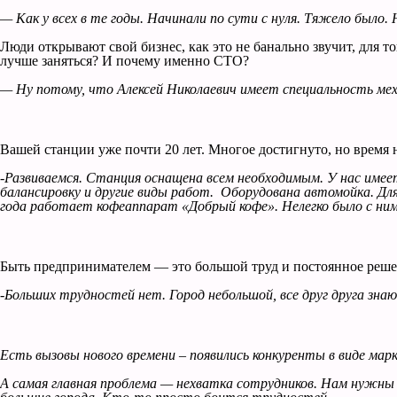
— Как у всех в те годы. Начинали по сути с нуля. Тяжело было.
Люди открывают свой бизнес, как это не банально звучит, для т
лучше заняться? И почему именно СТО?
— Ну потому, что Алексей Николаевич имеет специальность меха
Вашей станции уже почти 20 лет. Многое достигнуто, но время н
-Развиваемся. Станция оснащена всем необходимым. У нас имее
балансировку и другие виды работ. Оборудована автомойка. Дл
года работает кофеаппарат «Добрый кофе». Нелегко было с ни
Быть предпринимателем — это большой труд и постоянное реше
-Больших трудностей нет. Город небольшой, все друг друга зн
Есть вызовы нового времени – появились конкуренты в виде мар
А самая главная проблема — нехватка сотрудников. Нам нужны 