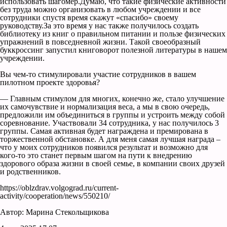
использовать шагомер.Думаю, что такие физические активности
без труда можно организовать в любом учреждении и все
сотрудники спустя время скажут «спасибо» своему
руководству.За это время у нас также получилось создать
библиотеку из книг о правильном питании и пользе физических
упражнений в повседневной жизни. Такой своеобразный
буккроссинг запустил книговорот полезной литературы в нашем
учреждении.
Вы чем-то стимулировали участие сотрудников в вашем
пилотном проекте здоровья?
— Главным стимулом для многих, конечно же, стало улучшение
их самочувствие и нормализация веса, а мы в свою очередь,
предложили им объединиться в группы и устроить между собой
соревнование. Участвовали 34 сотрудника, у нас получилось 3
группы. Самая активная будет награждена и премирована в
торжественной обстановке. А для меня самая лучшая награда –
что у моих сотрудников появился результат и возможно для
кого-то это станет первым шагом на пути к внедрению
здорового образа жизни в своей семье, в компании своих друзей
и родственников.
https://oblzdrav.volgograd.ru/current-
activity/cooperation/news/550210/
Автор: Марина Стекольщикова