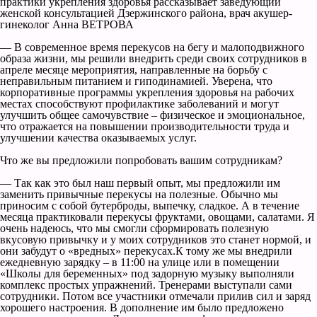
практики укрепления здоровья рассказывает заведующий
женской консультацией Дзержинского района, врач акушер-
гинеколог Анна ВЕТРОВА
— В современное время перекусов на бегу и малоподвижного
образа жизни, мы решили внедрить среди своих сотрудников в
апреле месяце мероприятия, направленные на борьбу с
неправильным питанием и гиподинамией. Уверена, что
корпоративные программы укрепления здоровья на рабочих
местах способствуют профилактике заболеваний и могут
улучшить общее самочувствие – физическое и эмоциональное,
что отражается на повышении производительности труда и
улучшении качества оказываемых услуг.
Что же вы предложили попробовать вашим сотрудникам?
— Так как это был наш первый опыт, мы предложили им
заменить привычные перекусы на полезные. Обычно мы
приносим с собой бутерброды, выпечку, сладкое. А в течение
месяца практиковали перекусы фруктами, овощами, салатами. Я
очень надеюсь, что мы смогли сформировать полезную
вкусовую привычку и у моих сотрудников это станет нормой, и
они забудут о «вредных» перекусах.К тому же мы внедрили
ежедневную зарядку – в 11:00 на улице или в помещении
«Школы для беременных» под задорную музыку выполняли
комплекс простых упражнений. Тренерами выступали сами
сотрудники. Потом все участники отмечали прилив сил и заряд
хорошего настроения. В дополнение им было предложено