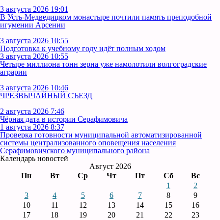
3 августа 2026 19:01
В Усть‑Медведицком монастыре почтили память преподобной
игумении Арсении
3 августа 2026 10:55
Подготовка к учебному году идёт полным ходом
3 августа 2026 10:55
Четыре миллиона тонн зерна уже намолотили волгоградские
аграрии
3 августа 2026 10:46
ЧРЕЗВЫЧАЙНЫЙ СЪЕЗД
2 августа 2026 7:46
Чёрная дата в истории Серафимовича
1 августа 2026 8:37
Проверка готовности муниципальной автоматизированной
системы централизованного оповещения населения
Серафимовичского муниципального района
Календарь новостей
Август 2026
Пн
Вт
Ср
Чт
Пт
Сб
Вс
1
2
3
4
5
6
7
8
9
10
11
12
13
14
15
16
17
18
19
20
21
22
23