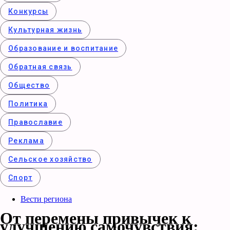
Конкурcы
Культурная жизнь
Образование и воспитание
Обратная связь
Общество
Политика
Православие
Реклама
Сельское хозяйство
Спорт
Вести региона
От перемены привычек к
улучшению самочувствия: