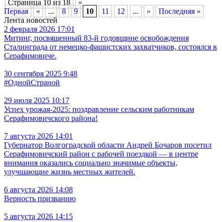
Страница 10 из 18
«
Первая
«
...
8
9
10
11
12
...
»
Последняя »
Лента новостей
2 февраля 2026 17:01
Митинг, посвященный 83-й годовщине освобождения
Сталинграда от немецко-фашистских захватчиков, состоялся в
Серафимовиче.
30 сентября 2025 9:48
#ОднойСтраной
29 июля 2025 10:17
Успех урожая-2025: поздравление сельским работникам
Серафимовичского района!
7 августа 2026 14:01
Губернатор Волгоградской области Андрей Бочаров посетил
Серафимовичский район с рабочей поездкой — в центре
внимания оказались социально значимые объекты,
улучшающие жизнь местных жителей.
6 августа 2026 14:08
Верность призванию
5 августа 2026 14:15